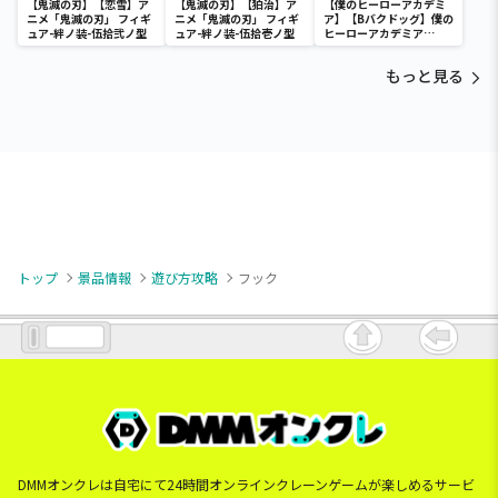
【鬼滅の刃】【恋雪】ア
【鬼滅の刃】【狛治】ア
【僕のヒーローアカデミ
ニメ「鬼滅の刃」 フィギ
ニメ「鬼滅の刃」 フィギ
ア】【Bバクドッグ】僕の
ュア-絆ノ装-伍拾弐ノ型
ュア-絆ノ装-伍拾壱ノ型
ヒーローアカデミア
Fluffy Puffy～デクシー
プ＆バクドッグ＆オール
もっと見る
マイゴート～
トップ
景品情報
遊び方攻略
フック
DMMオンクレは自宅にて24時間オンラインクレーンゲームが楽しめるサービ