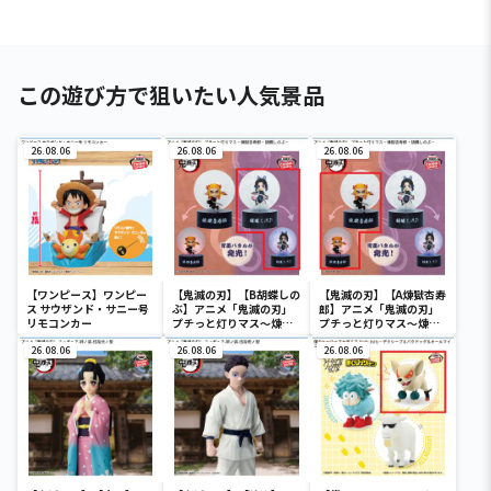
この遊び方で狙いたい人気景品
26.08.06
26.08.06
26.08.06
【ワンピース】ワンピー
【鬼滅の刃】【B胡蝶しの
【鬼滅の刃】【A煉獄杏寿
ス サウザンド・サニー号
ぶ】アニメ「鬼滅の刃」
郎】アニメ「鬼滅の刃」
リモコンカー
プチっと灯りマス～煉獄
プチっと灯りマス～煉獄
杏寿郎・胡蝶しのぶ～
杏寿郎・胡蝶しのぶ～
26.08.06
26.08.06
26.08.06