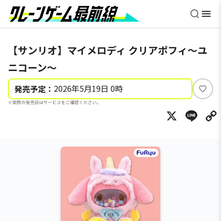
【サンリオ】マイメロディ クリアポフィ～ユ
ニコーン～
2026年5月19日 0時
発売予定：
い
※実際の発売日はサービスをご確認ください。
い
X
Li
ね