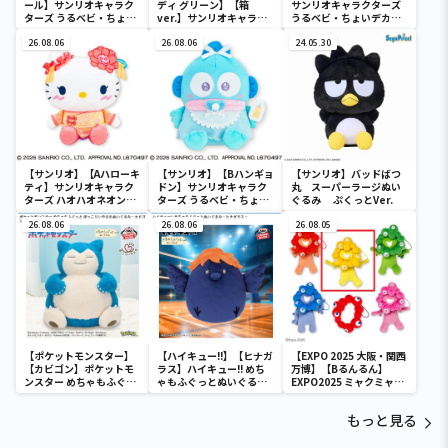
ール】サンリオキャラク
ディ グリーン】【箱
サンリオキャラクターズ
ターズ うるベビ・ちょい
ver.】サンリオキャラク
うるベビ・ちょいデカド
デカドール
ターズ おおきな
ール
26.08.06
SOFVIMATES～マイメロ
26.08.06
24.05.30
ディ マーメイドver. ～
【サンリオ】【Aハローキ
【サンリオ】【Bハンギョ
【サンリオ】バッドばつ
ティ】サンリオキャラク
ドン】サンリオキャラク
丸 スーパーラージぬい
ターズ ハオハオネオンタ
ターズ うるベビ・ちょい
ぐるみ ぷくっとVer.
ウンドールBIGタイプ1
デカドール
26.08.06
26.08.06
26.08.05
【ポケットモンスター】
【ハイキュー!!】【ヒナガ
【EXPO 2025 大阪・関西
【カビゴン】ポケットモ
ラス】ハイキュー!! めち
万博】【Bるんるん】
ンスター めちゃもふぐっ
ゃもふぐっとぬいぐるみ
EXPO2025 ミャクミャク
と ほっこりいやされぬい
～ヒナガラス～
カラフルゴム紐付きぬい
ぐるみ～カビゴン～
ぐるみ
もっと見る