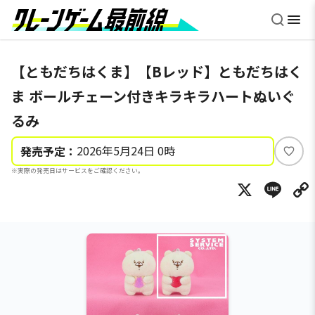
【ともだちはくま】【Bレッド】ともだちはく
ま ボールチェーン付きキラキラハートぬいぐ
るみ
2026年5月24日 0時
発売予定：
い
※実際の発売日はサービスをご確認ください。
い
X
Li
ね