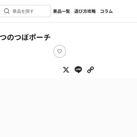
景品一覧
遊び方攻略
コラム
景品を探す
新着景品
インタビュー
カテゴリ一覧
ニュース
みつのつぼポーチ
作品名一覧
店舗
メーカー一覧
開発
い
い
攻略
X
Line
Copy Lin
ね
プライズ
イベント
キャラ特集