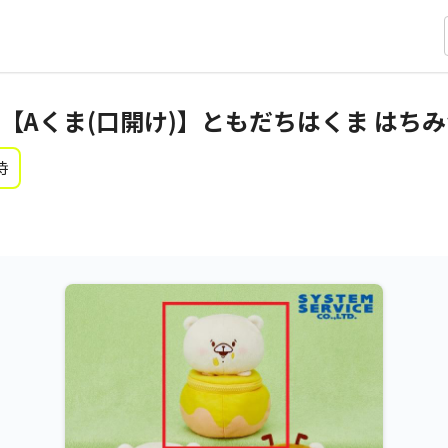
【Aくま(口開け)】ともだちはくま はち
時