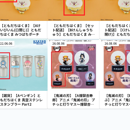
【ともだちはくま】【Aけ
【ともだちはくま】【セッ
【ともだちはく
いびいん(口閉じ)】ともだ
ト配送】【Bけんしゅうち
ト配送】【Cけ
ちはくま みつばちポーチ
ゅう】ともだちはくま みつ
開け)】ともだち
ばちポーチ
つばちポーチ
22.06.06
26.08.06
26.08.06
【雑貨】【Aペンギン】と
【鬼滅の刃】【A煉獄杏寿
【鬼滅の刃】【
もだちはくま 真空ステンレ
郎】アニメ「鬼滅の刃」 プ
ぶ】アニメ「鬼
スタンブラー Part2
チっと灯りマス～煉獄杏寿
チっと灯りマス
郎・胡蝶しのぶ～
郎・胡蝶しのぶ