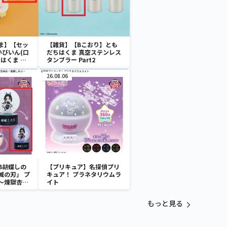
ま】【セッ
【雑貨】【Bこおり】とも
いびいん(口
だちはくま 真空ステンレス
はくま み
タンブラー Part2
26.08.06
B胡蝶しの
【プリキュア】名探偵プリ
滅の刃」 プ
キュア！ プラネタリウムラ
～煉獄杏寿
イト
～
もっと見る