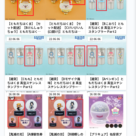
【ともだちはくま】【セ
【ともだちはくま】【セ
【雑貨】【Bこおり】とも
ット配送】【Bけんしゅう
ット配送】【Cけいびいん
だちはくま 真空ステンレ
ちゅう】ともだちはくま
(口開け)】ともだちはく
スタンブラー Part2
みつばちポーチ
ま みつばちポーチ
22.06.06
22.06.06
22.06.06
【雑貨】【Cもも】ともだ
【雑貨】【Dモザイク風
【雑貨】【Aペンギン】と
ちはくま 真空ステンレス
味】ともだちはくま 真空
もだちはくま 真空ステン
タンブラー Part2
ステンレスタンブラー
レスタンブラー Part2
Part2
26.08.06
26.08.06
26.08.06
【鬼滅の刃】【A煉獄杏寿
【鬼滅の刃】【B胡蝶しの
【プリキュア】名探偵プ