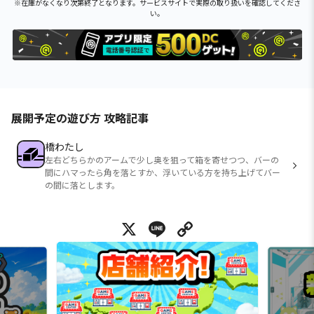
※在庫がなくなり次第終了となります。サービスサイトで実際の取り扱いを確認してくださ
い。
展開予定の遊び方 攻略記事
橋わたし
左右どちらかのアームで少し奥を狙って箱を寄せつつ、バーの
間にハマったら角を落とすか、浮いている方を持ち上げてバー
の間に落とします。
X
Line
Copy Link