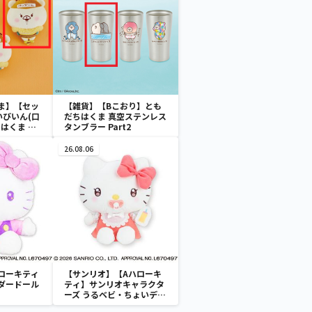
ま】【セッ
【雑貨】【Bこおり】とも
いびいん(口
だちはくま 真空ステンレス
はくま み
タンブラー Part2
26.08.06
ローキティ
【サンリオ】【Aハローキ
ダードール
ティ】サンリオキャラクタ
ーズ うるベビ・ちょいデカ
ドール