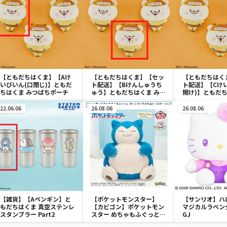
【ともだちはくま】【Aけ
【ともだちはくま】【セッ
【ともだちはく
いびいん(口閉じ)】ともだ
ト配送】【Bけんしゅうち
ト配送】【Cけ
ちはくま みつばちポーチ
ゅう】ともだちはくま みつ
開け)】ともだち
ばちポーチ
つばちポーチ
22.06.06
26.08.06
26.08.06
【雑貨】【Aペンギン】と
【ポケットモンスター】
【サンリオ】ハ
もだちはくま 真空ステンレ
【カビゴン】ポケットモン
マジカルラベン
スタンブラー Part2
スター めちゃもふぐっと
GJ
ほっこりいやされぬいぐる