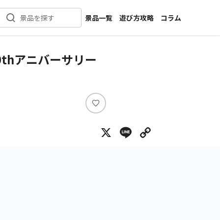
景品一覧
遊び方攻略
コラム
景品を探す
新着景品
インタビュー
カテゴリ一覧
ニュース
0thアニバーサリー
作品名一覧
店舗
メーカー一覧
開発
攻略
い
プライズ
い
X
Line
Copy Lin
ね
イベント
キャラ特集