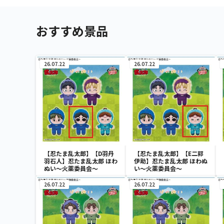
おすすめ景品
26.07.22
26.07.22
【忍たま乱太郎】【D羽丹
【忍たま乱太郎】【E二郭
羽石人】忍たま乱太郎 ほわ
伊助】忍たま乱太郎 ほわぬ
ぬい～火薬委員会～
い～火薬委員会～
26.07.22
26.07.22