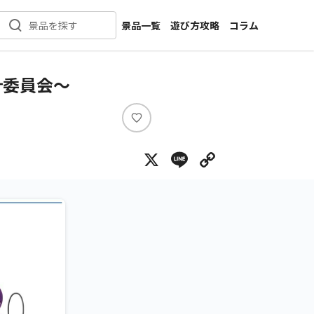
景品一覧
遊び方攻略
コラム
景品を探す
新着景品
インタビュー
カテゴリ一覧
ニュース
計委員会～
作品名一覧
店舗
メーカー一覧
開発
い
い
攻略
X
Line
Copy Lin
ね
プライズ
イベント
キャラ特集