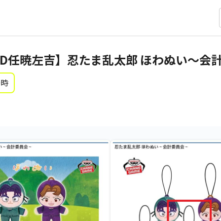
D任暁左吉】忍たま乱太郎 ほわぬい～会
0時