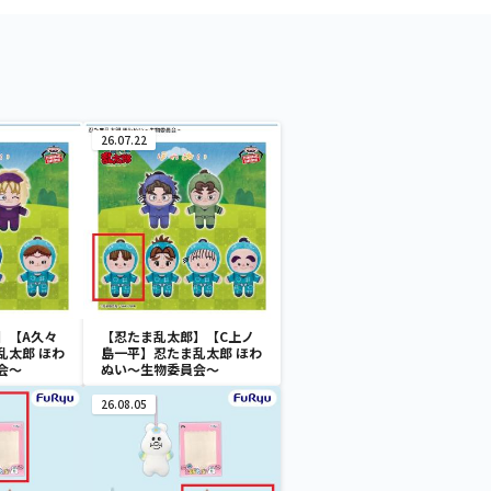
26.07.22
】【A久々
【忍たま乱太郎】【C上ノ
乱太郎 ほわ
島一平】忍たま乱太郎 ほわ
会～
ぬい～生物委員会～
26.08.05