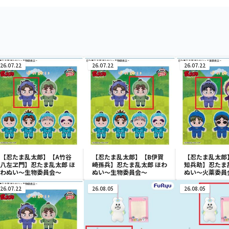
26.07.22
26.07.22
26.07.22
【忍たま乱太郎】【A竹谷
【忍たま乱太郎】【B伊賀
【忍たま乱太郎
八左ヱ門】忍たま乱太郎 ほ
崎孫兵】忍たま乱太郎 ほわ
知兵助】忍たま
わぬい～生物委員会～
ぬい～生物委員会～
ぬい～火薬委員
26.07.22
26.08.05
26.08.05