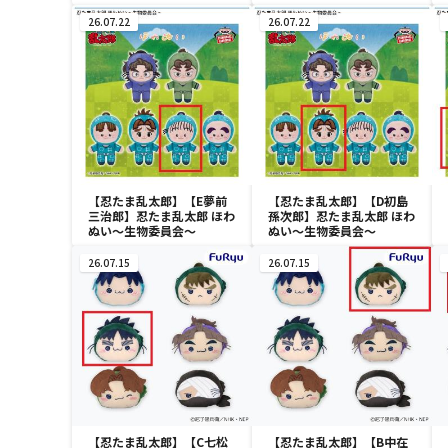
26.07.22
26.07.22
【忍たま乱太郎】【E夢前
【忍たま乱太郎】【D初島
三治郎】忍たま乱太郎 ほわ
孫次郎】忍たま乱太郎 ほわ
ぬい～生物委員会～
ぬい～生物委員会～
26.07.15
26.07.15
【忍たま乱太郎】【C七松
【忍たま乱太郎】【B中在