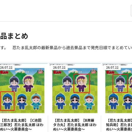
品まとめ
ます。 忍たま乱太郎の最新景品から過去景品まで発売日順でまとめてい
26.07.22
26.07.22
26.07.22
【忍たま乱太郎】【C池田
【忍たま乱太郎】【B斉藤
【忍たま乱太郎
三郎次】忍たま乱太郎 ほわ
タカ丸】忍たま乱太郎 ほわ
知兵助】忍たま
ぬい～火薬委員会～
ぬい～火薬委員会～
ぬい～火薬委員