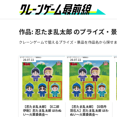
作品:
忍たま乱太郎
のプライズ・景
クレーンゲームで狙えるプライズ・景品を作品名から探せ
26.07.22
26.07.22
【忍たま乱太郎】【E二郭
【忍たま乱太郎】【D羽丹
伊助】忍たま乱太郎 ほわぬ
羽石人】忍たま乱太郎 ほわ
い～火薬委員会～
ぬい～火薬委員会～