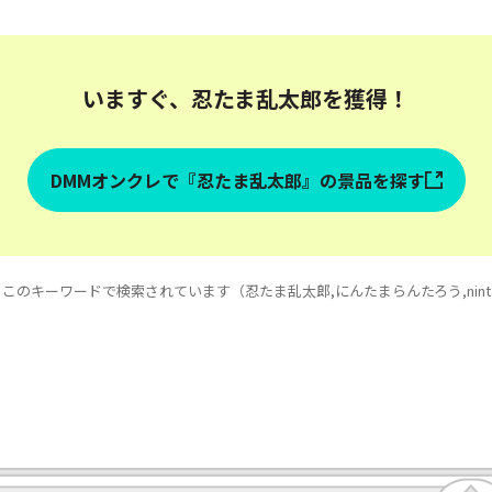
いますぐ、忍たま乱太郎を獲得！
DMMオンクレで『忍たま乱太郎』の景品を探す
このキーワードで検索されています（忍たま乱太郎,にんたまらんたろう,nintama 