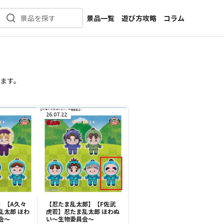
景品一覧
遊び方攻略
コラム
景品を探す
新着景品
インタビュー
カテゴリ一覧
ニュース
作品名一覧
店舗
ます。
メーカー一覧
開発
攻略
26.07.22
プライズ
イベント
キャラ特集
】【A久々
【忍たま乱太郎】【F佐武
乱太郎 ほわ
虎若】忍たま乱太郎 ほわぬ
会～
い～生物委員会～