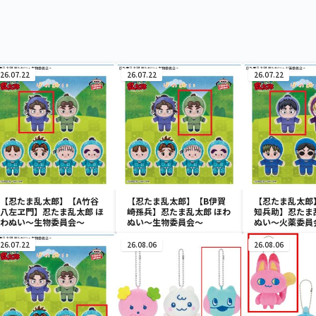
26.07.22
26.07.22
26.07.22
【忍たま乱太郎】【A竹谷
【忍たま乱太郎】【B伊賀
【忍たま乱太郎
八左ヱ門】忍たま乱太郎 ほ
崎孫兵】忍たま乱太郎 ほわ
知兵助】忍たま
わぬい～生物委員会～
ぬい～生物委員会～
ぬい～火薬委員
26.07.22
26.08.06
26.08.06