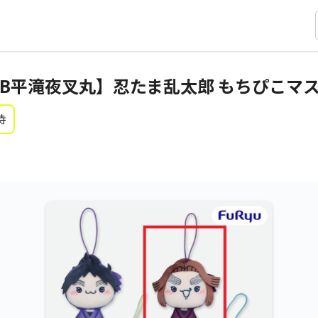
B平滝夜叉丸】忍たま乱太郎 もちぴこマス
時