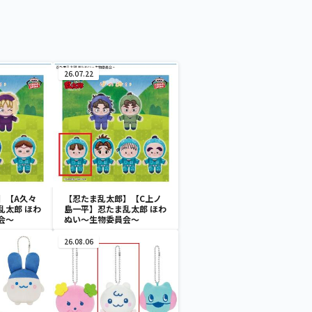
26.07.22
】【A久々
【忍たま乱太郎】【C上ノ
乱太郎 ほわ
島一平】忍たま乱太郎 ほわ
会～
ぬい～生物委員会～
26.08.06