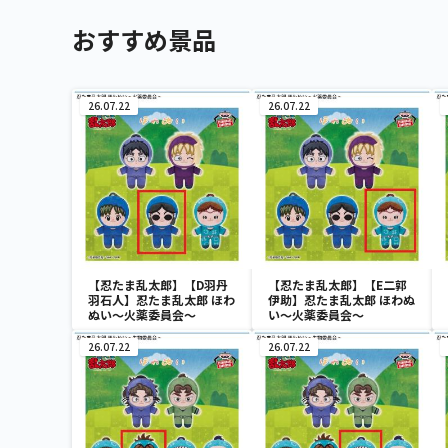
おすすめ景品
26.07.22
26.07.22
【忍たま乱太郎】【D羽丹
【忍たま乱太郎】【E二郭
羽石人】忍たま乱太郎 ほわ
伊助】忍たま乱太郎 ほわぬ
ぬい～火薬委員会～
い～火薬委員会～
26.07.22
26.07.22