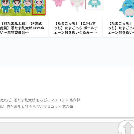
【忍たま乱太郎】【F佐武
【たまごっち】【Cかわず
【たまごっち】
虎若】忍たま乱太郎 ほわぬ
っち】たまごっち ボールチ
っち】たまごっ
い～生物委員会～
ェーン付きぬいぐるみ～
ェーン付きぬい
Tamagotchi Paradise～
Tamagotchi P
vol.3
vol.2-R
夜叉丸】忍たま乱太郎 もちぴこマスコット 第六弾
丸】忍たま乱太郎 もちぴこマスコット 第六弾