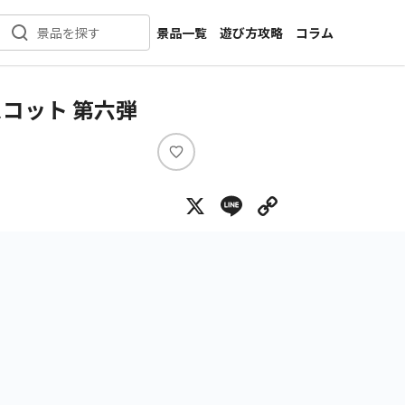
景品一覧
遊び方攻略
コラム
景品を探す
新着景品
インタビュー
カテゴリ一覧
ニュース
コット 第六弾
作品名一覧
店舗
メーカー一覧
開発
い
い
攻略
X
Line
Copy Lin
ね
プライズ
イベント
キャラ特集