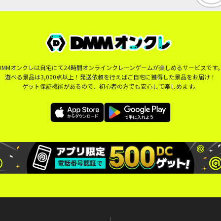
DMMオンクレは自宅にて24時間オンラインクレーンゲームが楽しめるサービスです
遊べる景品は3,000点以上！発送依頼を行えばご自宅に獲得した景品をお届け！
ゲット保証機能があるので、初心者の方でも安心して楽しめます。