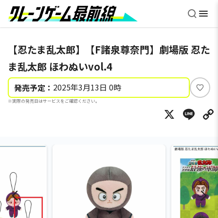
【忍たま乱太郎】【F諸泉尊奈門】劇場版 忍た
ま乱太郎 ほわぬいvol.4
2025年3月13日 0時
発売予定：
い
※実際の発売日はサービスをご確認ください。
い
X
Li
ね