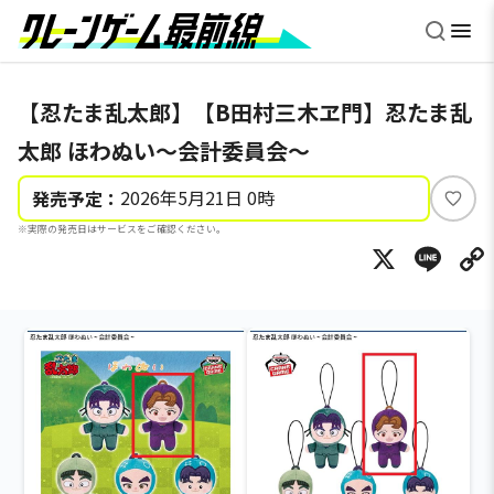
【忍たま乱太郎】【B田村三木ヱ門】忍たま乱
太郎 ほわぬい～会計委員会～
2026年5月21日 0時
発売予定：
い
※実際の発売日はサービスをご確認ください。
い
X
Li
ね