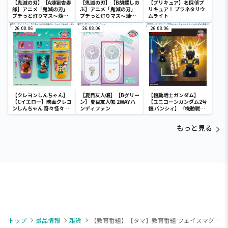
【鬼滅の刃】【A煉獄杏寿
【鬼滅の刃】【B胡蝶しの
【プリキュア】名探偵プ
郎】アニメ「鬼滅の刃」
ぶ】アニメ「鬼滅の刃」
リキュア！ プラネタリウ
プチっと灯りマス～煉獄
プチっと灯りマス～煉獄
ムライト
杏寿郎・胡蝶しのぶ～
杏寿郎・胡蝶しのぶ～
26.08.06
26.08.06
26.08.06
【クレヨンしんちゃん】
【夏目友人帳】【Bグリー
【機動戦士ガンダム】
【Cイエロー】映画クレヨ
ン】夏目友人帳 2WAYハ
【ユニコーンガンダム2号
ンしんちゃん 奇々怪々！
ンディファン
機 バンシィ】『機動戦士
オラの妖怪バケ～ション
ガンダムUC』 胸像センサ
フルカラータンブラー
ーライト-ユニコーンガン
もっと見る
ダム2号機 バンシィ（デ
ストロイモード）-
トップ
景品情報
雑貨
【教育番組】【タマ】教育番組 フェイスマグカップ