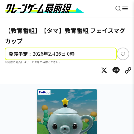
【教育番組】【タマ】教育番組 フェイスマグ
カップ
2026年2月26日 0時
発売予定：
い
※実際の発売日はサービスをご確認ください。
い
X
Li
ね