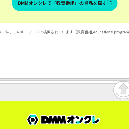
DMMオンクレで『教育番組』の景品を探す
IPは、このキーワードで検索されています（教育番組,educational progra