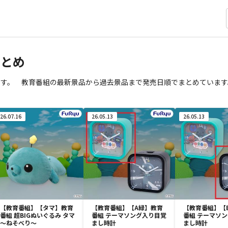
まとめ
ます。 教育番組の最新景品から過去景品まで発売日順でまとめています
26.07.16
26.05.13
26.05.13
【教育番組】【タマ】教育
【教育番組】【A緑】教育
【教育番組】【
番組 超BIGぬいぐるみ タマ
番組 テーマソング入り目覚
番組 テーマソ
～ねそべり～
まし時計
まし時計