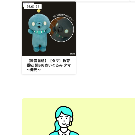
26.01.22
【教育番組】【タマ】教育
番組 超BIGぬいぐるみ タマ
～発光～