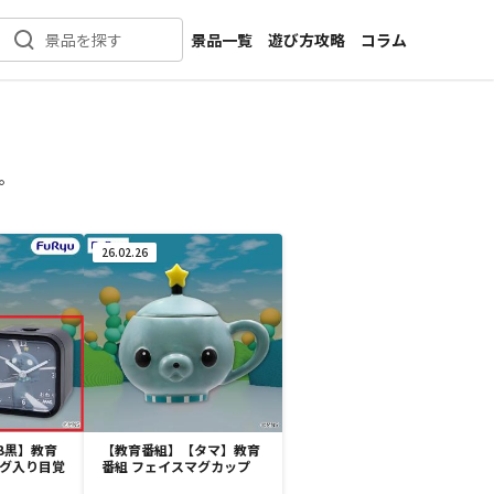
景品一覧
遊び方攻略
コラム
景品を探す
新着景品
インタビュー
カテゴリ一覧
ニュース
作品名一覧
店舗
。
メーカー一覧
開発
攻略
26.02.26
プライズ
イベント
キャラ特集
B黒】教育
【教育番組】【タマ】教育
ング入り目覚
番組 フェイスマグカップ