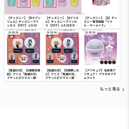
【ディズニー】【Bラプン
【ディズニー】【Aアリエ
【ディズニー】【A】ディ
ツェル】ディズニープリ
ル】ディズニープリンセ
ズニー実写映画『リト
ンセス 【FDT】ふた付き
ス 【FDT】ふた付きタン
ル・マーメイド』
タンブラー
ブラー
[PtZ]折り畳みボックス
26.08.06
26.08.06
チェアー
26.08.06
【鬼滅の刃】【A煉獄杏寿
【鬼滅の刃】【B胡蝶しの
【プリキュア】名探偵プ
郎】アニメ「鬼滅の刃」
ぶ】アニメ「鬼滅の刃」
リキュア！ プラネタリウ
プチっと灯りマス～煉獄
プチっと灯りマス～煉獄
ムライト
杏寿郎・胡蝶しのぶ～
杏寿郎・胡蝶しのぶ～
もっと見る