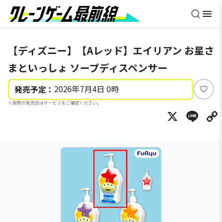
【ディズニー】【Aレッド】エイリアン お星さ
まといっしょ ソープディスペンサー
2026年7月4日 0時
発売予定：
い
※実際の発売日はサービスをご確認ください。
い
X
Li
ね