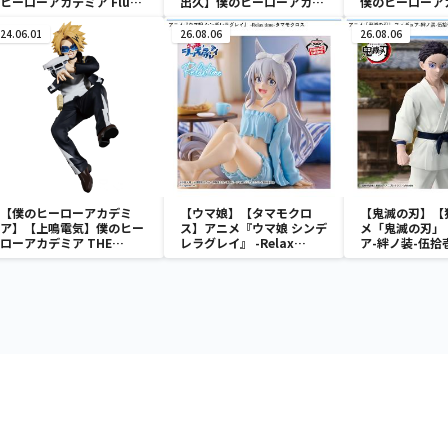
ヒーローアカデミア Fluffy
出久】僕のヒーローアカデ
僕のヒーローア
Puffy～デクシープ＆バク
ミア BRAVEGRAPH ＃2
posket-荼毘-
ドッグ＆オールマイゴート
vol.2
24.06.01
26.08.06
26.08.06
～
【僕のヒーローアカデミ
【ウマ娘】【タマモクロ
【鬼滅の刃】【
ア】【上鳴電気】僕のヒー
ス】アニメ『ウマ娘 シンデ
メ「鬼滅の刃」
ローアカデミア THE
レラグレイ』 -Relax
ア-絆ノ装-伍拾
AMAZING HEROES vol.21
time-タマモクロス