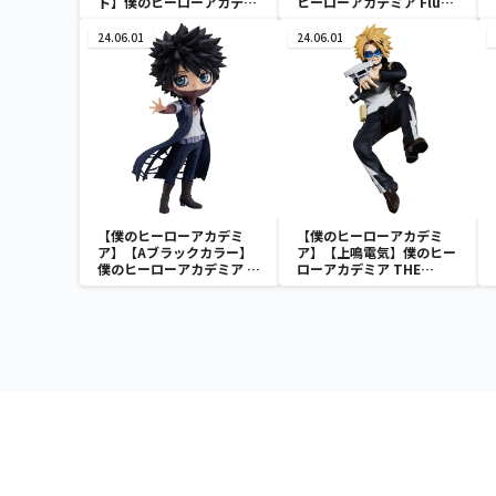
ト】僕のヒーローアカデミ
ヒーローアカデミア Fluffy
ア Fluffy Puffy～デクシー
Puffy～デクシープ＆バク
プ＆バクドッグ＆オールマ
ドッグ＆オールマイゴート
24.06.01
24.06.01
イゴート～
～
【僕のヒーローアカデミ
【僕のヒーローアカデミ
ア】【Aブラックカラー】
ア】【上鳴電気】僕のヒー
僕のヒーローアカデミア Q
ローアカデミア THE
posket-荼毘-
AMAZING HEROES vol.21