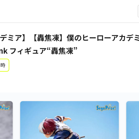
ミア】【轟焦凍】僕のヒーローアカデミア T
ink フィギュア“轟焦凍”
0時