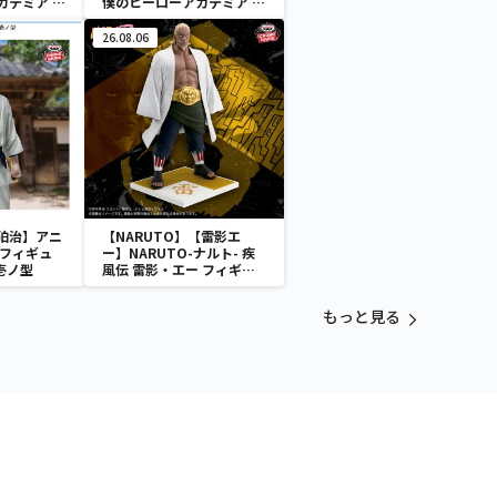
カデミア Q
僕のヒーローアカデミア Q
posket-荼毘-
26.08.06
狛治】アニ
【NARUTO】【雷影エ
 フィギュ
ー】NARUTO-ナルト- 疾
壱ノ型
風伝 雷影・エー フィギュ
ア～五影集結…!!～
もっと見る