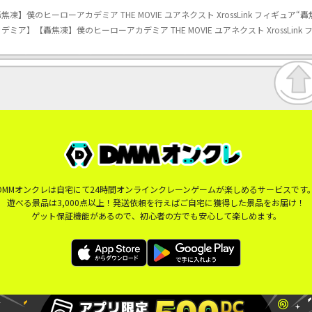
僕のヒーローアカデミア THE MOVIE ユアネクスト XrossLink フィギュア“轟
ミア】【轟焦凍】僕のヒーローアカデミア THE MOVIE ユアネクスト XrossLink 
DMMオンクレは自宅にて24時間オンラインクレーンゲームが楽しめるサービスです
遊べる景品は3,000点以上！発送依頼を行えばご自宅に獲得した景品をお届け！
ゲット保証機能があるので、初心者の方でも安心して楽しめます。