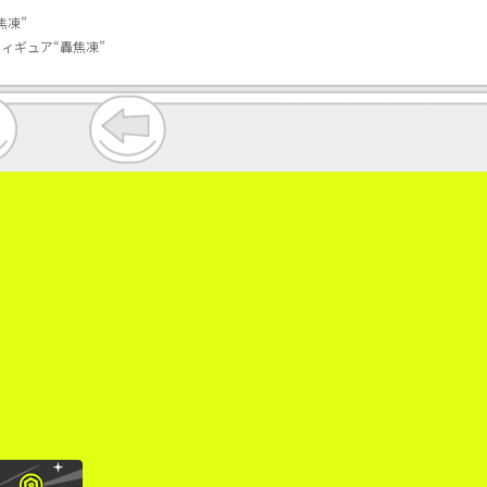
焦凍”
フィギュア“轟焦凍”
。