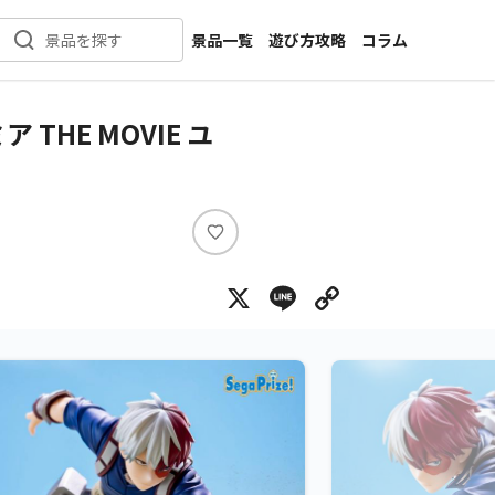
景品一覧
遊び方攻略
コラム
景品を探す
新着景品
インタビュー
カテゴリ一覧
ニュース
HE MOVIE ユ
作品名一覧
店舗
メーカー一覧
開発
攻略
い
プライズ
い
X
Line
Copy Lin
ね
イベント
キャラ特集