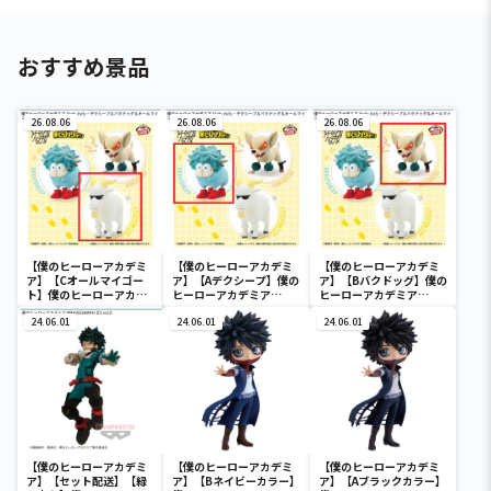
おすすめ景品
26.08.06
26.08.06
26.08.06
【僕のヒーローアカデミ
【僕のヒーローアカデミ
【僕のヒーローアカデミ
ア】【Cオールマイゴー
ア】【Aデクシープ】僕の
ア】【Bバクドッグ】僕の
ト】僕のヒーローアカデ
ヒーローアカデミア
ヒーローアカデミア
ミア Fluffy Puffy～デク
Fluffy Puffy～デクシー
Fluffy Puffy～デクシー
シープ＆バクドッグ＆オ
24.06.01
プ＆バクドッグ＆オール
24.06.01
プ＆バクドッグ＆オール
24.06.01
ールマイゴート～
マイゴート～
マイゴート～
【僕のヒーローアカデミ
【僕のヒーローアカデミ
【僕のヒーローアカデミ
ア】【セット配送】【緑
ア】【Bネイビーカラー】
ア】【Aブラックカラー】