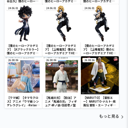
谷出久】僕のヒーローア
僕のヒーローアカデミア
僕のヒーローアカデミア
カデミア BRAVEGRAPH
Q posket-荼毘-
Q posket-荼毘-
＃2 vol.2
24.06.01
24.06.01
24.06.01
【僕のヒーローアカデミ
【僕のヒーローアカデミ
【僕のヒーローアカデミ
ア】【Aブラックカラー】
ア】【上鳴電気】僕のヒ
ア】【上鳴電気】僕のヒ
僕のヒーローアカデミア
ーローアカデミア THE
ーローアカデミア THE
Q posket-荼毘-
AMAZING HEROES
AMAZING HEROES
26.08.06
vol.21
26.08.06
vol.21
26.08.06
【ウマ娘】【タマモクロ
【鬼滅の刃】【狛治】ア
【NARUTO】【雷影エ
ス】アニメ『ウマ娘 シン
ニメ「鬼滅の刃」 フィギ
ー】NARUTO-ナルト- 疾
デレラグレイ』 -Relax
ュア-絆ノ装-伍拾壱ノ型
風伝 雷影・エー フィギュ
time-タマモクロス
ア～五影集結…!!～
もっと見る