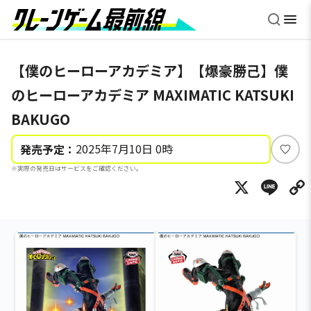
【僕のヒーローアカデミア】【爆豪勝己】僕
のヒーローアカデミア MAXIMATIC KATSUKI
BAKUGO
2025年7月10日 0時
発売予定：
い
※実際の発売日はサービスをご確認ください。
い
X
Li
ね