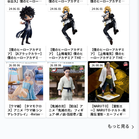
谷出久】僕のヒーローア
僕のヒーローアカデミア
僕のヒーローアカデミア
カデミア BRAVEGRAPH
Q posket-荼毘-
Q posket-荼毘-
＃2 vol.2
24.06.01
24.06.01
24.06.01
【僕のヒーローアカデミ
【僕のヒーローアカデミ
【僕のヒーローアカデミ
ア】【Aブラックカラー】
ア】【上鳴電気】僕のヒ
ア】【上鳴電気】僕のヒ
僕のヒーローアカデミア
ーローアカデミア THE
ーローアカデミア THE
Q posket-荼毘-
AMAZING HEROES
AMAZING HEROES
26.08.06
vol.21
26.08.06
vol.21
26.08.06
【ウマ娘】【タマモクロ
【鬼滅の刃】【狛治】ア
【NARUTO】【雷影エ
ス】アニメ『ウマ娘 シン
ニメ「鬼滅の刃」 フィギ
ー】NARUTO-ナルト- 疾
デレラグレイ』 -Relax
ュア-絆ノ装-伍拾壱ノ型
風伝 雷影・エー フィギュ
time-タマモクロス
ア～五影集結…!!～
もっと見る