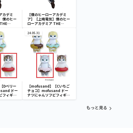
アカデミ
【僕のヒーローアカデミ
】僕のヒー
ア】【上鳴電気】僕のヒー
THE
ローアカデミア THE
ES vol.21
AMAZING HEROES vol.21
24.05.31
】【Dベリー
【mofusand】【Cいちご
sand ドー
チョコ】mofusand ドー
ビフィギュ
ナツにゃんソフビフィギュ
ア
もっと見る