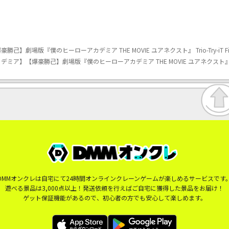
劇場版『僕のヒーローアカデミア THE MOVIE ユアネクスト』 Trio-Try-iT Fi
ア】【爆豪勝己】劇場版『僕のヒーローアカデミア THE MOVIE ユアネクスト』 Trio-T
DMMオンクレは自宅にて24時間オンラインクレーンゲームが楽しめるサービスです
遊べる景品は3,000点以上！発送依頼を行えばご自宅に獲得した景品をお届け！
ゲット保証機能があるので、初心者の方でも安心して楽しめます。