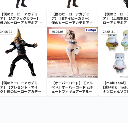
【僕のヒーローアカデミ
【僕のヒーローアカデミ
【僕のヒーロー
ア】【Aブラックカラー】
ア】【Bネイビーカラー】
ア】【上鳴電気
僕のヒーローアカデミア Q
僕のヒーローアカデミア Q
ローアカデミア 
posket-荼毘-
posket-荼毘-
AMAZING HERO
24.06.01
26.08.05
24.05.31
【僕のヒーローアカデミ
【オーバーロード】【アル
【mofusand
ア】【プレゼント・マイ
ベド】オーバーロード ムチ
(濃い赤)】mofu
ク】僕のヒーローアカデミ
ュートフィギュアーアルベ
ナツにゃんソフ
ア THE AMAZING
ド・aqua ver.ー
ア
HEROES vol.23