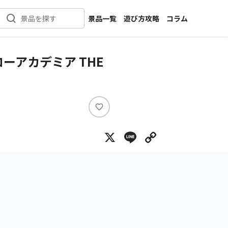
景品一覧
遊び方攻略
コラム
景品を探す
新着景品
インタビュー
カテゴリ一覧
ニュース
アカデミア THE
作品名一覧
店舗
メーカー一覧
開発
攻略
い
プライズ
い
X
Line
Copy Lin
ね
イベント
キャラ特集