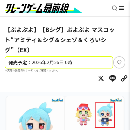
【ぷよぷよ】【Bシグ】ぷよぷよ マスコッ
ト“アミティ＆シグ＆シェゾ＆くろいシ
グ”（EX）
2026年2月26日 0時
発売予定：
い
※実際の発売日はサービスをご確認ください。
い
X
Li
ね