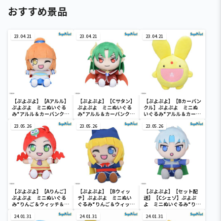
おすすめ景品
23.04.21
23.04.21
23.04.21
【ぷよぷよ】【Aアルル】
【ぷよぷよ】【Cサタン】
【ぷよぷよ】【Bカーバン
ぷよぷよ ミニぬいぐる
ぷよぷよ ミニぬいぐる
クル】ぷよぷよ ミニぬ
み“アルル＆カーバンクル
み“アルル＆カーバンクル
いぐるみ“アルル＆カーバ
＆サタン”（EX）
＆サタン”（EX）
ンクル＆サタン”（EX）
23.05.26
23.05.26
23.05.26
【ぷよぷよ】【Aりんご】
【ぷよぷよ】【Bウィッ
【ぷよぷよ】【セット配
ぷよぷよ ミニぬいぐる
チ】ぷよぷよ ミニぬい
送】【Cシェゾ】ぷよぷ
み“りんご＆ウィッチ＆シ
ぐるみ“りんご＆ウィッチ
よ ミニぬいぐるみ“りん
ェゾ”（EX）
＆シェゾ”（EX）
ご＆ウィッチ＆シェ
24.01.31
24.01.31
ゾ”（EX）
24.01.31