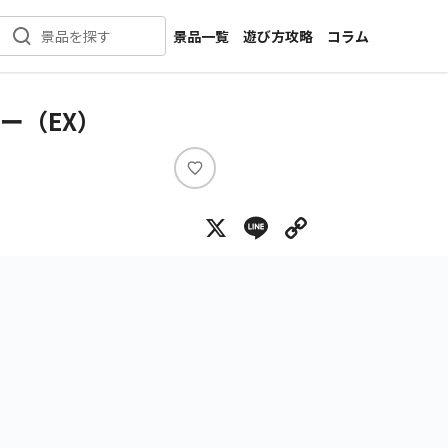
景品一覧
遊び方攻略
コラム
景品を探す
新着景品
インタビュー
カテゴリ一覧
ニュース
ー（EX）
作品名一覧
店舗
メーカー一覧
開発
い
い
攻略
X
Line
Copy Lin
ね
プライズ
イベント
キャラ特集