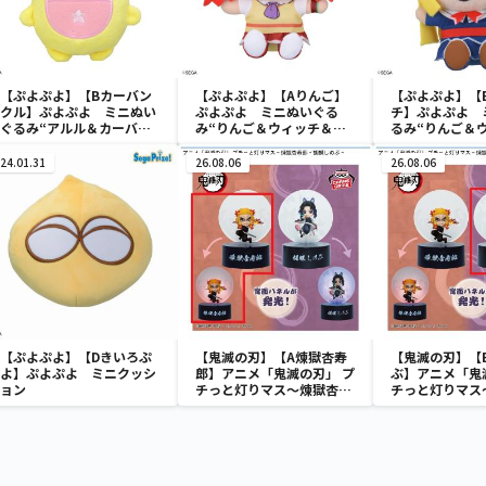
【ぷよぷよ】【Bカーバン
【ぷよぷよ】【Aりんご】
【ぷよぷよ】【
クル】ぷよぷよ ミニぬい
ぷよぷよ ミニぬいぐる
チ】ぷよぷよ 
ぐるみ“アルル＆カーバン
み“りんご＆ウィッチ＆シ
るみ“りんご＆
クル＆サタン”（EX）
ェゾ”（EX）
シェゾ”（EX）
24.01.31
26.08.06
26.08.06
【ぷよぷよ】【Dきいろぷ
【鬼滅の刃】【A煉獄杏寿
【鬼滅の刃】【
よ】ぷよぷよ ミニクッシ
郎】アニメ「鬼滅の刃」 プ
ぶ】アニメ「鬼
ョン
チっと灯りマス～煉獄杏寿
チっと灯りマス
郎・胡蝶しのぶ～
郎・胡蝶しのぶ