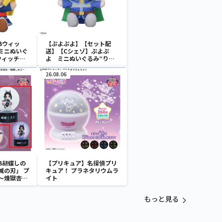
Bウィッ
【ぷよぷよ】【セット配
ミニぬいぐ
送】【Cシェゾ】ぷよぷ
ウィッチ＆
よ ミニぬいぐるみ“りん
ご＆ウィッチ＆シェ
ゾ”（EX）
26.08.06
B胡蝶しの
【プリキュア】名探偵プリ
滅の刃」 プ
キュア！ プラネタリウムラ
～煉獄杏寿
イト
～
もっと見る