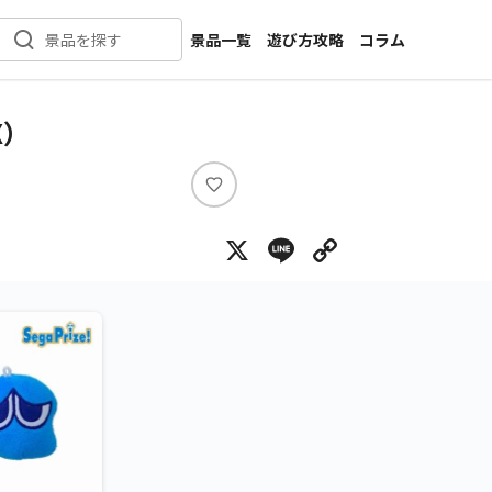
景品一覧
遊び方攻略
コラム
景品を探す
新着景品
インタビュー
カテゴリ一覧
ニュース
X）
作品名一覧
店舗
メーカー一覧
開発
い
い
攻略
X
Line
Copy Lin
ね
プライズ
イベント
キャラ特集