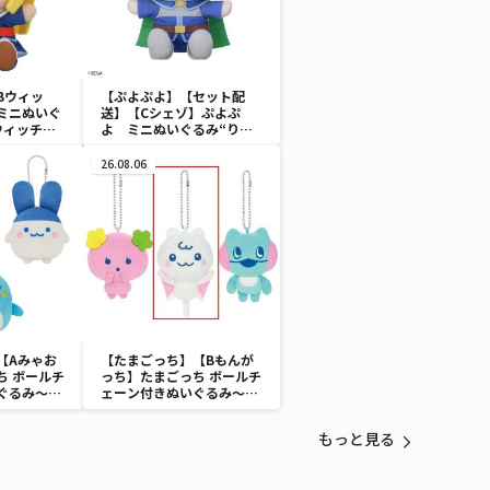
Bウィッ
【ぷよぷよ】【セット配
ミニぬいぐ
送】【Cシェゾ】ぷよぷ
ウィッチ＆
よ ミニぬいぐるみ“りん
ご＆ウィッチ＆シェ
ゾ”（EX）
26.08.06
【Aみゃお
【たまごっち】【Bもんが
ち ボールチ
っち】たまごっち ボールチ
ぐるみ～
ェーン付きぬいぐるみ～
aradise～
Tamagotchi Paradise～
vol.3
もっと見る