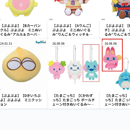
【ぷよぷよ】【Bカーバン
【ぷよぷよ】【Aりんご】
【ぷよぷよ】【
クル】ぷよぷよ ミニぬい
ぷよぷよ ミニぬいぐる
チ】ぷよぷよ 
ぐるみ“アルル＆カーバン
み“りんご＆ウィッチ＆シ
るみ“りんご＆
クル＆サタン”（EX）
ェゾ”（EX）
シェゾ”（EX）
24.01.31
26.08.06
26.08.06
【ぷよぷよ】【Dきいろぷ
【たまごっち】【Cかわず
【たまごっち】
よ】ぷよぷよ ミニクッシ
っち】たまごっち ボールチ
っち】たまごっ
ョン
ェーン付きぬいぐるみ～
ェーン付きぬい
Tamagotchi Paradise～
Tamagotchi P
vol.3
vol.2-R