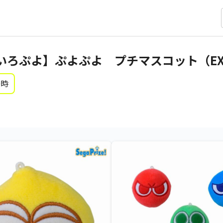
いろぷよ】ぷよぷよ プチマスコット（E
0時