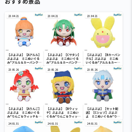
おすすめ景品
23.04.21
23.04.21
23.04.21
【ぷよぷよ】【Aアルル】
【ぷよぷよ】【Cサタン】
【ぷよぷよ】【Bカーバン
ぷよぷよ ミニぬいぐる
ぷよぷよ ミニぬいぐる
クル】ぷよぷよ ミニぬ
み“アルル＆カーバンクル
み“アルル＆カーバンクル
いぐるみ“アルル＆カーバ
＆サタン”（EX）
＆サタン”（EX）
ンクル＆サタン”（EX）
23.05.26
23.05.26
23.05.26
【ぷよぷよ】【Aりんご】
【ぷよぷよ】【Bウィッ
【ぷよぷよ】【セット配
ぷよぷよ ミニぬいぐる
チ】ぷよぷよ ミニぬい
送】【Cシェゾ】ぷよぷ
み“りんご＆ウィッチ＆シ
ぐるみ“りんご＆ウィッチ
よ ミニぬいぐるみ“りん
ェゾ”（EX）
＆シェゾ”（EX）
ご＆ウィッチ＆シェ
24.01.31
24.01.31
ゾ”（EX）
24.01.31