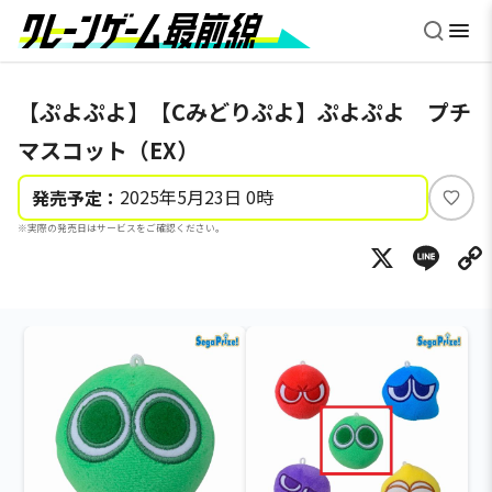
【ぷよぷよ】【Cみどりぷよ】ぷよぷよ プチ
マスコット（EX）
2025年5月23日 0時
発売予定：
い
※実際の発売日はサービスをご確認ください。
い
X
Li
ね