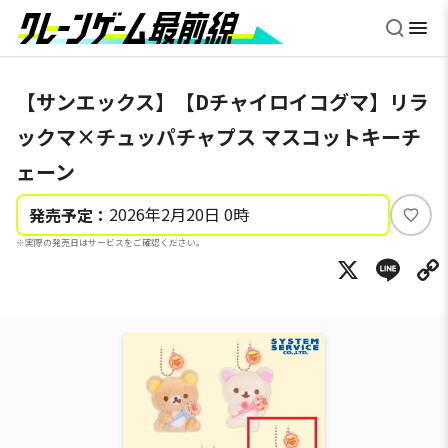
【サンエックス】【Dチャイロイコグマ】リラ
ックマ×チュッパチャプス マスコットキーチ
ェーン
2026年2月20日 0時
発売予定：
い
※実際の発売日はサービスをご確認ください。
い
X
Li
ね