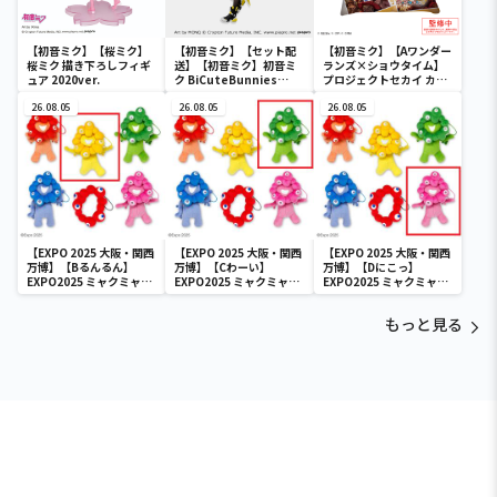
【初音ミク】【桜ミク】
【初音ミク】【セット配
【初音ミク】【Aワンダー
桜ミク 描き下ろしフィギ
送】【初音ミク】初音ミ
ランズ×ショウタイム】
ュア 2020ver.
ク BiCuteBunnies
プロジェクトセカイ カラ
Figure－ストリートver.
フルステージ！ feat. 初
26.08.05
－
26.08.05
音ミク クッションVol.2
26.08.05
【EXPO 2025 大阪・関西
【EXPO 2025 大阪・関西
【EXPO 2025 大阪・関西
万博】【Bるんるん】
万博】【Cわーい】
万博】【Dにこっ】
EXPO2025 ミャクミャク
EXPO2025 ミャクミャク
EXPO2025 ミャクミャク
カラフルゴム紐付きぬい
カラフルゴム紐付きぬい
カラフルゴム紐付きぬい
ぐるみ
ぐるみ
ぐるみ
もっと見る