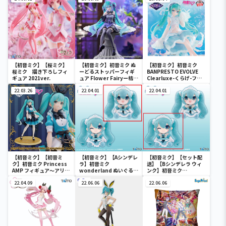
【初音ミク】【桜ミク】
【初音ミク】初音ミク ぬ
【初音ミク】初音ミク
桜ミク 描き下ろしフィ
ーどるストッパーフィギ
BANPRESTO EVOLVE
ギュア 2021ver.
ュア Flower Fairyー桔梗
Clearluxe-くらげ-フィ
ー
ギュア
22.03.26
22.04.01
22.04.01
【初音ミク】【初音ミ
【初音ミク】【Aシンデレ
【初音ミク】【セット配
ク】初音ミク Princess
ラ】初音ミク
送】【Bシンデレラ ウィ
AMP フィギュア～アリス
wonderland ぬいぐるみ
ンク】初音ミク
ver.～
vol.4
wonderland ぬいぐるみ
22.04.09
22.06.06
vol.4
22.06.06