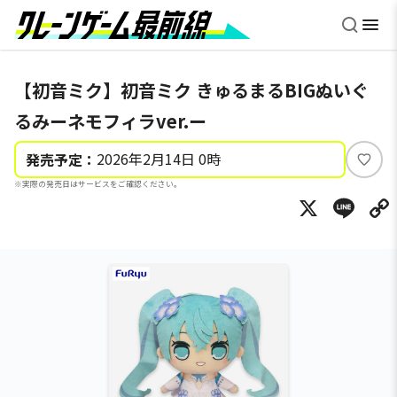
【初音ミク】初音ミク きゅるまるBIGぬいぐ
るみーネモフィラver.ー
2026年2月14日 0時
発売予定：
い
※実際の発売日はサービスをご確認ください。
い
X
Li
ね