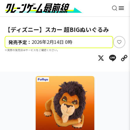
【ディズニー】スカー 超BIGぬいぐるみ
2026年2月14日 0時
発売予定：
い
※実際の発売日はサービスをご確認ください。
い
X
Li
ね