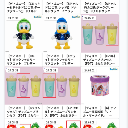
【ディズニー】【Cミッキ
【ディズニー】【Bドナル
【ディズニー】【Aドナル
ー&ドナルド(カゴ色:ダー
ド(カゴ色:レッド)】ドナ
ド(カゴ色:ダークグリー
クグリーン)】ドナルドダ
ルドダック ミニメッシ
ン)】ドナルドダック ミ
ック ミニメッシュカゴ
ュカゴ
ニメッシュカゴ
24.05.30
24.05.30
24.05.31
【ディズニー】【Dルー
【ディズニー】【Cデュー
【ディズニー】【Cベル】
イ】ダックファミリー
イ】ダックファミリー
ディズニープリンセス
マスコット ブレザーコ
マスコット ブレザーコ
【FDT】ふた付きタンブ
スチューム
スチューム
ラー
24.05.31
24.05.31
24.06.01
【ディズニー】【Bラプン
【ディズニー】【Aアリエ
【ディズニー】【A】ディ
ツェル】ディズニープリ
ル】ディズニープリンセ
ズニー実写映画『リト
ンセス 【FDT】ふた付き
ス 【FDT】ふた付きタン
ル・マーメイド』
タンブラー
ブラー
[PtZ]折り畳みボックス
26.08.05
26.08.05
チェアー
26.08.05