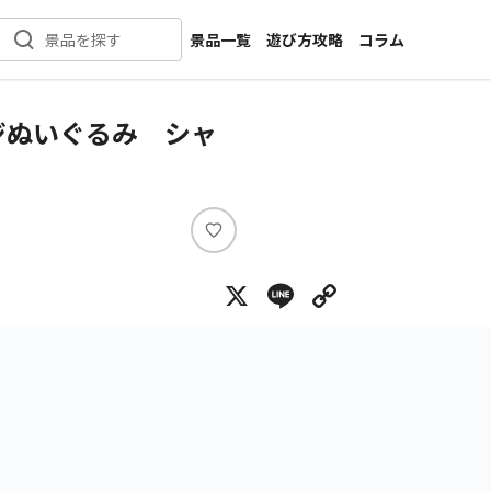
景品一覧
遊び方攻略
コラム
景品を探す
新着景品
インタビュー
カテゴリ一覧
ニュース
ジぬいぐるみ シャ
作品名一覧
店舗
メーカー一覧
開発
攻略
い
プライズ
い
X
Line
Copy Lin
ね
イベント
キャラ特集