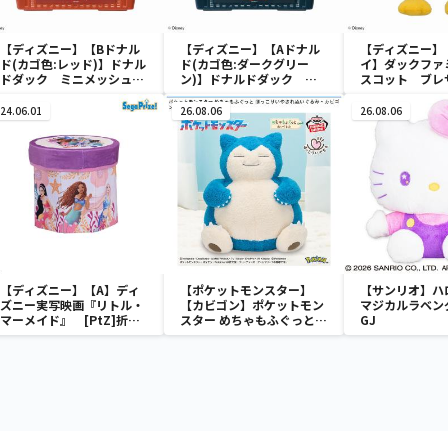
【ディズニー】【Bドナル
【ディズニー】【Aドナル
【ディズニー】
ド(カゴ色:レッド)】ドナル
ド(カゴ色:ダークグリー
イ】ダックファ
ドダック ミニメッシュカ
ン)】ドナルドダック ミ
スコット ブレ
ゴ
ニメッシュカゴ
ューム
24.06.01
26.08.06
26.08.06
【ディズニー】【A】ディ
【ポケットモンスター】
【サンリオ】ハ
ズニー実写映画『リトル・
【カビゴン】ポケットモン
マジカルラベン
マーメイド』 [PtZ]折り
スター めちゃもふぐっと
GJ
畳みボックスチェアー
ほっこりいやされぬいぐる
み～カビゴン～