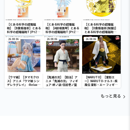
【とある科学の超電磁
【とある科学の超電磁
【とある科学の超電磁
砲】【B食蜂操祈】とある
砲】【A御坂美琴】とある
砲】【D食蜂操祈(制服)】
科学の超電磁砲T [PtZ]
科学の超電磁砲T [PtZ]
とある科学の超電磁砲T
アクリルジオラマ
アクリルジオラマ
ホログラム缶バッジ(EX)
26.08.06
26.08.06
26.08.06
【ウマ娘】【タマモクロ
【鬼滅の刃】【狛治】ア
【NARUTO】【雷影エ
ス】アニメ『ウマ娘 シン
ニメ「鬼滅の刃」 フィギ
ー】NARUTO-ナルト- 疾
デレラグレイ』 -Relax
ュア-絆ノ装-伍拾壱ノ型
風伝 雷影・エー フィギュ
time-タマモクロス
ア～五影集結…!!～
もっと見る