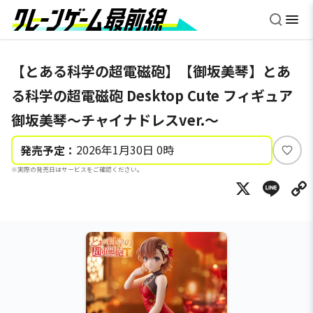
【とある科学の超電磁砲】【御坂美琴】とあ
る科学の超電磁砲 Desktop Cute フィギュア
御坂美琴～チャイナドレスver.～
2026年1月30日 0時
発売予定：
い
※実際の発売日はサービスをご確認ください。
い
X
Li
ね