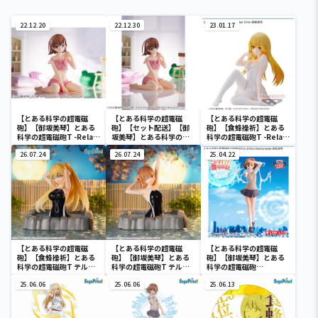
22.12.20
22.12.30
23.01.17
【とある科学の超電磁
【とある科学の超電磁
【とある科学の超電磁
砲】【御坂美琴】とある
砲】【セット配送】【御
砲】【食蜂操祈】とある
科学の超電磁砲T -Relax
坂美琴】とある科学の超
科学の超電磁砲T -Relax
time-御坂美琴
電磁砲T -Relax time-御
time-食蜂操祈
26.07.24
坂美琴
26.07.24
25.04.22
【とある科学の超電磁
【とある科学の超電磁
【とある科学の超電磁
砲】【食蜂操祈】とある
砲】【御坂美琴】とある
砲】【御坂美琴】とある
科学の超電磁砲T テルマ
科学の超電磁砲T テルマ
科学の超電磁砲
エ・湯～とぴあ ‐食蜂操
エ・湯～とぴあ ‐御坂美
ESPRESTO-LEVEL5
祈‐
25.06.06
琴‐
25.06.06
Electromaster-御坂美
25.06.13
琴