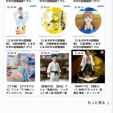
科学の超電磁砲T テルマ
科学の超電磁砲T テルマ
科学の超電磁砲T [PtZ]
エ・湯～とぴあ ‐食蜂操
エ・湯～とぴあ ‐御坂美
アクリルジオラマ
祈‐
25.06.06
琴‐
25.06.13
25.06.13
【とある科学の超電磁
【とある科学の超電磁
【とある科学の超電磁
砲】【A御坂美琴】とある
砲】【D食蜂操祈(制服)】
砲】【G御坂妹】とある
科学の超電磁砲T [PtZ]
とある科学の超電磁砲T
科学の超電磁砲T ホログ
アクリルジオラマ
ホログラム缶バッジ(EX)
ラム缶バッジ(EX)
26.08.06
26.08.06
26.08.06
【ウマ娘】【タマモクロ
【鬼滅の刃】【狛治】ア
【NARUTO】【雷影エ
ス】アニメ『ウマ娘 シン
ニメ「鬼滅の刃」 フィギ
ー】NARUTO-ナルト- 疾
デレラグレイ』 -Relax
ュア-絆ノ装-伍拾壱ノ型
風伝 雷影・エー フィギュ
time-タマモクロス
ア～五影集結…!!～
もっと見る