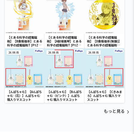
琴
【とある科学の超電磁
【とある科学の超電磁
【とある科学の超電磁
砲】【B食蜂操祈】とある
砲】【A御坂美琴】とある
砲】【D食蜂操祈(制服)】
科学の超電磁砲T [PtZ]
科学の超電磁砲T [PtZ]
とある科学の超電磁砲T
アクリルジオラマ
アクリルジオラマ
ホログラム缶バッジ(EX)
26.08.05
26.08.05
26.08.05
【んぽちゃむ】【Aんぽち
【んぽちゃむ】【Bんぽち
【んぽちゃむ】【Cきみま
ゃむ（花）】んぽちゃむ
ゃむ（ピンク）】んぽち
ろ】んぽちゃむ 箱入りマ
箱入りマスコット
ゃむ 箱入りマスコット
スコット
もっと見る