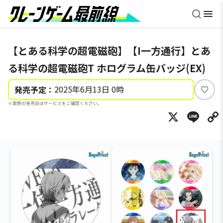
【とある科学の超電磁砲】【I一方通行】とあ
る科学の超電磁砲T ホログラム缶バッジ(EX)
2025年6月13日 0時
発売予定：
い
※実際の発売日はサービスをご確認ください。
い
X
Li
ね