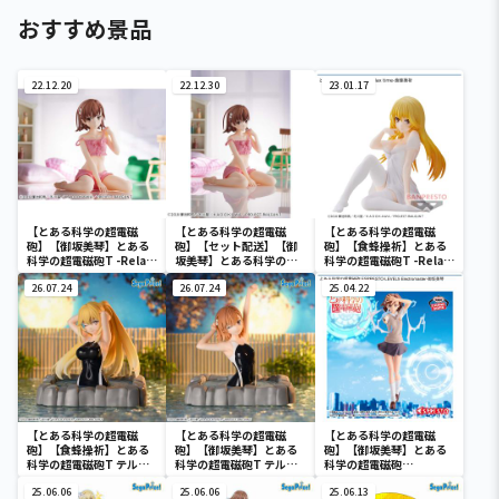
おすすめ景品
22.12.20
22.12.30
23.01.17
【とある科学の超電磁
【とある科学の超電磁
【とある科学の超電磁
砲】【御坂美琴】とある
砲】【セット配送】【御
砲】【食蜂操祈】とある
科学の超電磁砲T -Relax
坂美琴】とある科学の超
科学の超電磁砲T -Relax
time-御坂美琴
電磁砲T -Relax time-御
time-食蜂操祈
26.07.24
坂美琴
26.07.24
25.04.22
【とある科学の超電磁
【とある科学の超電磁
【とある科学の超電磁
砲】【食蜂操祈】とある
砲】【御坂美琴】とある
砲】【御坂美琴】とある
科学の超電磁砲T テルマ
科学の超電磁砲T テルマ
科学の超電磁砲
エ・湯～とぴあ ‐食蜂操
エ・湯～とぴあ ‐御坂美
ESPRESTO-LEVEL5
祈‐
25.06.06
琴‐
25.06.06
Electromaster-御坂美
25.06.13