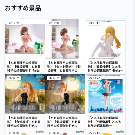
おすすめ景品
22.12.20
22.12.30
23.01.17
【とある科学の超電磁
【とある科学の超電磁
【とある科学の超電磁
砲】【御坂美琴】とある
砲】【セット配送】【御
砲】【食蜂操祈】とある
科学の超電磁砲T -Relax
坂美琴】とある科学の超
科学の超電磁砲T -Relax
time-御坂美琴
電磁砲T -Relax time-御
time-食蜂操祈
26.07.24
坂美琴
26.07.24
25.04.22
【とある科学の超電磁
【とある科学の超電磁
【とある科学の超電磁
砲】【食蜂操祈】とある
砲】【御坂美琴】とある
砲】【御坂美琴】とある
科学の超電磁砲T テルマ
科学の超電磁砲T テルマ
科学の超電磁砲
エ・湯～とぴあ ‐食蜂操
エ・湯～とぴあ ‐御坂美
ESPRESTO-LEVEL5
祈‐
25.06.06
琴‐
25.06.06
Electromaster-御坂美
25.06.13