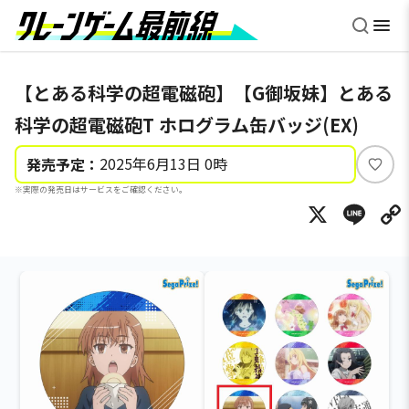
【とある科学の超電磁砲】【G御坂妹】とある
科学の超電磁砲T ホログラム缶バッジ(EX)
2025年6月13日 0時
発売予定：
い
※実際の発売日はサービスをご確認ください。
い
X
Li
ね