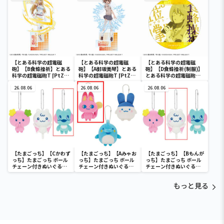
琴
【とある科学の超電磁
【とある科学の超電磁
【とある科学の超電磁
砲】【B食蜂操祈】とある
砲】【A御坂美琴】とある
砲】【D食蜂操祈(制服)】
科学の超電磁砲T [PtZ]
科学の超電磁砲T [PtZ]
とある科学の超電磁砲T
アクリルジオラマ
アクリルジオラマ
ホログラム缶バッジ(EX)
26.08.06
26.08.06
26.08.06
【たまごっち】【Cかわず
【たまごっち】【Aみゃお
【たまごっち】【Bもんが
っち】たまごっち ボール
っち】たまごっち ボール
っち】たまごっち ボール
チェーン付きぬいぐるみ
チェーン付きぬいぐるみ
チェーン付きぬいぐるみ
～Tamagotchi
～Tamagotchi
～Tamagotchi
Paradise～vol.3
Paradise～vol.2-R
Paradise～vol.3
もっと見る