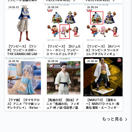
ムライト-ゴムゴムの実-
ルドコレクタブルフィギ
ルドコレクタブルフィギ
24.06.02
ュア-UTA COLLECTION-
26.08.04
ュア-UTA COLLECTION-
26.08.04
【ワンピース】【ワン
【ワンピース】【Dジュエ
【ワンピース】【Aジンベ
ダ】ワンピース DXF～
リー・ボニー】ワンピー
エ】ワンピース ワールド
THE GRANDLINE LADY
ス ワールドコレクタブル
コレクタブルフィギュア-
～ワノ国 vol.10
フィギュア-宴1-
宴1-
26.08.06
26.08.06
26.08.06
【ウマ娘】【タマモクロ
【鬼滅の刃】【狛治】ア
【NARUTO】【雷影エ
ス】アニメ『ウマ娘 シン
ニメ「鬼滅の刃」 フィギ
ー】NARUTO-ナルト- 疾
デレラグレイ』 -Relax
ュア-絆ノ装-伍拾壱ノ型
風伝 雷影・エー フィギュ
time-タマモクロス
ア～五影集結…!!～
もっと見る