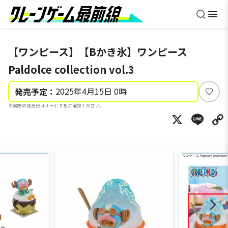
【ワンピース】【Bかき氷】ワンピース
Paldolce collection vol.3
2025年4月15日 0時
発売予定：
い
※実際の発売日はサービスをご確認ください。
い
X
Li
ね