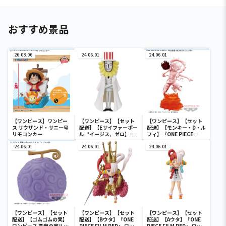
おすすめ景品
26.08.06
24.06.01
24.06.01
【ワンピース】ワンピー
【ワンピース】【セット
【ワンピース】【セット
ス サウザンド・サニー号
配送】【Eサイファーポー
配送】【モンキー・D・ル
リモコンカー
ル〝イージス〟ゼロ】ワ
フィ】『ONE PIECE
ンピース ワールドコレク
FILM RED』 戦光絶景-
24.06.01
タブルフィギュア-ワノ国
24.06.01
MONKEY.D.LUFFY-
24.06.01
鬼ヶ島編7-
【ワンピース】【セット
【ワンピース】【セット
【ワンピース】【セット
配送】【ゴムゴムの実】
配送】【Bウタ】『ONE
配送】【Aウタ】『ONE
ワンピース 悪魔の実ルー
PIECE FILM RED』 ワー
PIECE FILM RED』 ワー