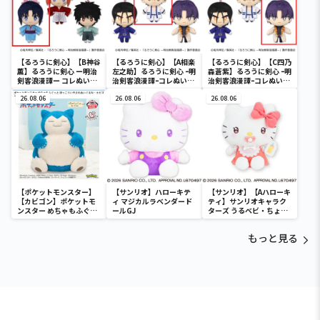
【るろうに剣心】【B神谷
【るろうに剣心】【A相楽
【るろうに剣心】【C四乃
薫】るろうに剣心 ー明治
左之助】るろうに剣心 ｰ明
森蒼紫】るろうに剣心 ｰ明
剣客浪漫譚ー コレぬい！
治剣客浪漫譚ｰコレぬい！
治剣客浪漫譚ｰコレぬい！
①
②
②
26.08.06
26.08.06
26.08.06
【ポケットモンスター】
【サンリオ】ハローキテ
【サンリオ】【Aハローキ
【カビゴン】ポケットモ
ィ マジカルラベンダード
ティ】サンリオキャラク
ンスター めちゃもふぐっ
ールGJ
ターズ うるベビ・ちょい
と ほっこりいやされぬい
デカドール
ぐるみ～カビゴン～
もっと見る