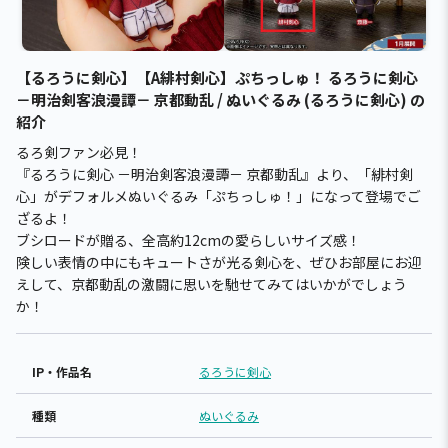
【るろうに剣心】【A緋村剣心】ぷちっしゅ！ るろうに剣心
－明治剣客浪漫譚－ 京都動乱 / ぬいぐるみ (るろうに剣心) の
紹介
るろ剣ファン必見！
『るろうに剣心 －明治剣客浪漫譚－ 京都動乱』より、「緋村剣
心」がデフォルメぬいぐるみ「ぷちっしゅ！」になって登場でご
ざるよ！
ブシロードが贈る、全高約12cmの愛らしいサイズ感！
険しい表情の中にもキュートさが光る剣心を、ぜひお部屋にお迎
えして、京都動乱の激闘に思いを馳せてみてはいかがでしょう
か！
IP・作品名
るろうに剣心
種類
ぬいぐるみ