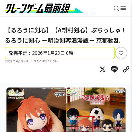
【るろうに剣心】【A緋村剣心】ぷちっしゅ！
るろうに剣心 －明治剣客浪漫譚－ 京都動乱
2026年1月23日 0時
発売予定：
い
※実際の発売日はサービスをご確認ください。
い
X
Li
ね