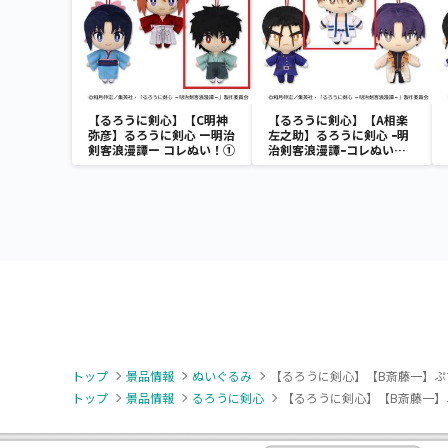
【るろうに剣心】【C明神
【るろうに剣心】【A相楽
弥彦】るろうに剣心 ー明治
左之助】るろうに剣心 ｰ明
剣客浪漫譚ー コレぬい！①
治剣客浪漫譚ｰコレぬい！
②
トップ
景品情報
ぬいぐるみ
【るろうに剣心】【B斎藤一】ぷ
トップ
景品情報
るろうに剣心
【るろうに剣心】【B斎藤一】