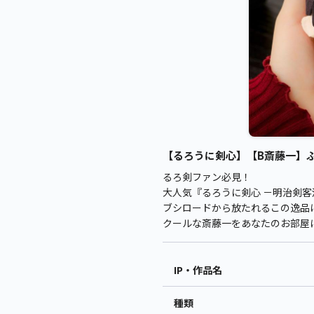
【るろうに剣心】【B斎藤一】ぷち
るろ剣ファン必見！
大人気『るろうに剣心 －明治剣
ブシロードから放たれるこの逸品
クールな斎藤一をあなたのお部屋
IP・作品名
種類