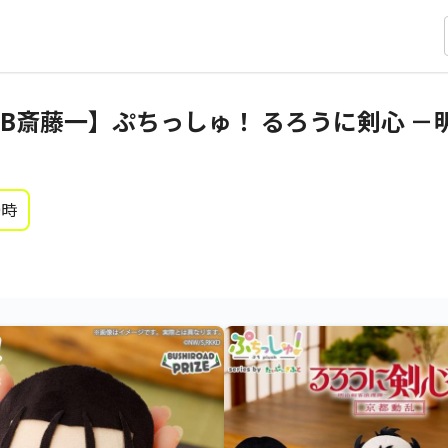
B斎藤一】ぷちっしゅ！ るろうに剣心 －
0時