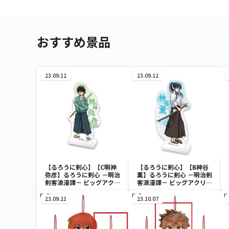
おすすめ景品
23.09.12
23.09.12
【るろうに剣心】【C明神
【るろうに剣心】【B神谷
弥彦】るろうに剣心 －明治
薫】るろうに剣心 －明治剣
剣客浪漫譚－ ビッグアクリ
客浪漫譚－ ビッグアクリル
ルプレート第一弾
プレート第一弾
23.09.21
23.10.07