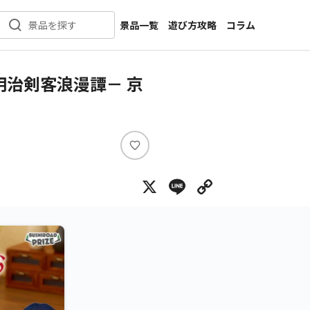
景品一覧
遊び方攻略
コラム
景品を探す
新着景品
インタビュー
カテゴリ一覧
ニュース
明治剣客浪漫譚－ 京
作品名一覧
店舗
メーカー一覧
開発
攻略
い
プライズ
い
X
Line
Copy Lin
ね
イベント
キャラ特集