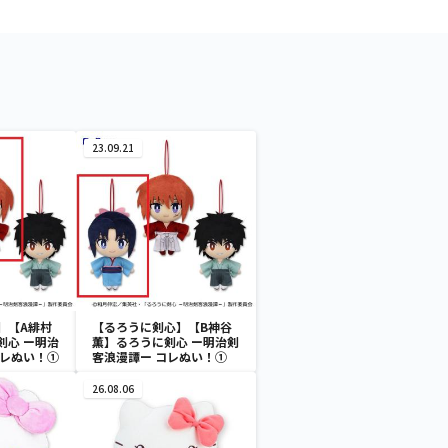
23.09.21
】【A緋村
【るろうに剣心】【B神谷
剣心 ー明治
薫】るろうに剣心 ー明治剣
コレぬい！①
客浪漫譚ー コレぬい！①
26.08.06