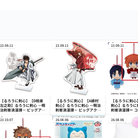
23.09.12
23.09.12
23.09.21
【るろうに剣心】【D相楽
【るろうに剣心】【A緋村
【るろうに剣心
左之助】るろうに剣心 －明
剣心】るろうに剣心 －明治
剣心】るろうに
治剣客浪漫譚－ ビッグアク
剣客浪漫譚－ ビッグアクリ
剣客浪漫譚ー 
リルプレート第一弾
ルプレート第一弾
23.10.07
26.08.06
26.08.06