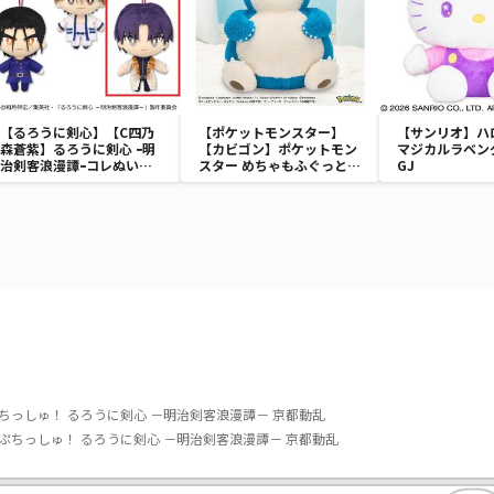
【るろうに剣心】【C四乃
【ポケットモンスター】
【サンリオ】ハ
森蒼紫】るろうに剣心 ｰ明
【カビゴン】ポケットモン
マジカルラベン
治剣客浪漫譚ｰコレぬい！
スター めちゃもふぐっと
GJ
②
ほっこりいやされぬいぐる
み～カビゴン～
ちっしゅ！ るろうに剣心 －明治剣客浪漫譚－ 京都動乱
ぷちっしゅ！ るろうに剣心 －明治剣客浪漫譚－ 京都動乱