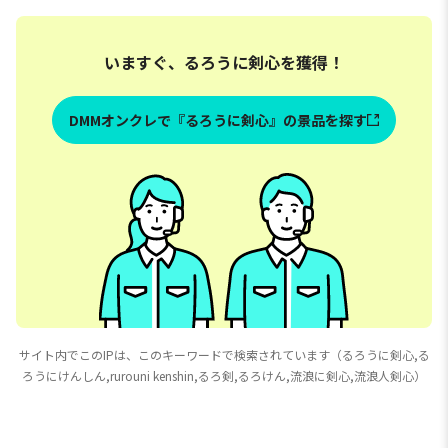
いますぐ、るろうに剣心を獲得！
DMMオンクレで『るろうに剣心』の景品を探す
サイト内でこのIPは、このキーワードで検索されています（るろうに剣心,る
ろうにけんしん,rurouni kenshin,るろ剣,るろけん,流浪に剣心,流浪人剣心）