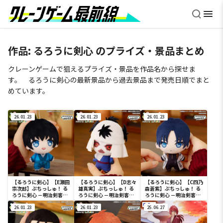
作品:
るろうに剣心
のプライズ・景品まとめ
クレーンゲームで狙えるプライズ・景品を作品名から探せま
す。 るろうに剣心の最新景品から過去景品まで発売日順でまと
めています。
26.01.23
26.01.23
26.01.23
【るろうに剣心】【E瀬田
【るろうに剣心】【D志々
【るろうに剣心】【C四乃
宗次郎】ぷちっしゅ！ る
雄真実】ぷちっしゅ！ る
森蒼紫】ぷちっしゅ！ る
ろうに剣心 －明治剣客浪
ろうに剣心 －明治剣客浪
ろうに剣心 －明治剣客浪
漫譚－ 京都動乱
漫譚－ 京都動乱
漫譚－ 京都動乱
26.01.23
26.01.23
25.06.27