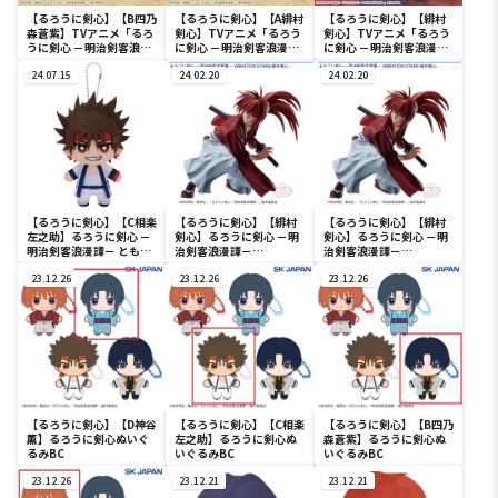
【るろうに剣心】【B四乃
【るろうに剣心】【A緋村
【るろうに剣心】【緋村
森蒼紫】TVアニメ「るろ
剣心】TVアニメ「るろう
剣心】TVアニメ「るろう
うに剣心 －明治剣客浪漫
に剣心 －明治剣客浪漫譚
に剣心 －明治剣客浪漫譚
譚－」きゅるみー ミニ
－」きゅるみー ミニフ
－」 Luminasta “緋
フィギュア“緋村剣心・四
24.07.15
ィギュア“緋村剣心・四乃
24.02.20
村剣心”
24.02.20
乃森蒼紫”（EX）
森蒼紫”（EX）
【るろうに剣心】【C相楽
【るろうに剣心】【緋村
【るろうに剣心】【緋村
左之助】るろうに剣心 －
剣心】るろうに剣心 －明
剣心】るろうに剣心 －明
明治剣客浪漫譚－ ともぬ
治剣客浪漫譚－
治剣客浪漫譚－
いvol.1
VIBRATION STARS-緋村
VIBRATION STARS-緋村
23.12.26
剣心-
23.12.26
剣心-
23.12.26
【るろうに剣心】【D神谷
【るろうに剣心】【C相楽
【るろうに剣心】【B四乃
薫】るろうに剣心ぬいぐ
左之助】るろうに剣心ぬ
森蒼紫】るろうに剣心ぬ
るみBC
いぐるみBC
いぐるみBC
23.12.26
23.12.21
23.12.21