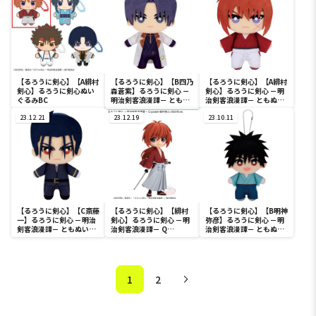
【るろうに剣心】【A緋村
【るろうに剣心】【B四乃
【るろうに剣心】【A緋村
剣心】るろうに剣心ぬい
森蒼紫】るろうに剣心 －
剣心】るろうに剣心 －明
ぐるみBC
明治剣客浪漫譚－ ともぬ
治剣客浪漫譚－ ともぬい
いvol.2
vol.2
23.12.21
23.12.19
23.10.11
【るろうに剣心】【C斎藤
【るろうに剣心】【緋村
【るろうに剣心】【B明神
一】るろうに剣心 －明治
剣心】るろうに剣心 －明
弥彦】るろうに剣心 －明
剣客浪漫譚－ ともぬい
治剣客浪漫譚－ Q
治剣客浪漫譚－ ともぬい
vol.2
posket-緋村剣心-2023
vol.1
年ver.
1
2