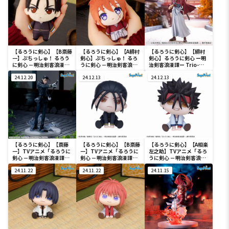
【るろうに剣心】【B斎藤
【るろうに剣心】【A緋村
【るろうに剣心】【緋村
一】ぷちっしゅ！ るろう
剣心】ぷちっしゅ！ るろ
剣心】るろうに剣心 ー明
に剣心 －明治剣客浪漫譚
うに剣心 －明治剣客浪漫
治剣客浪漫譚ー Trio-
－ 京都動乱
譚－ 京都動乱
Try-iT Figureー緋村剣
24.12.20
24.12.13
心ー
24.12.13
【るろうに剣心】【斎藤
【るろうに剣心】【B斎藤
【るろうに剣心】【A相楽
一】TVアニメ「るろうに
一】TVアニメ「るろうに
左之助】TVアニメ「るろ
剣心 －明治剣客浪漫譚
剣心 －明治剣客浪漫譚
うに剣心 －明治剣客浪漫
－」 Luminasta “斎
－」きゅるみー ミニフ
譚－」きゅるみー ミニ
藤一”
24.11.22
ィギュア“相楽左之助・斎
24.11.22
フィギュア“相楽左之助・
24.11.15
藤一”（EX）
斎藤一”（EX）