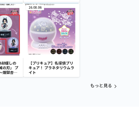
ァン
26.08.06
B胡蝶しの
【プリキュア】名探偵プリ
滅の刃」 プ
キュア！ プラネタリウムラ
～煉獄杏寿
イト
～
もっと見る