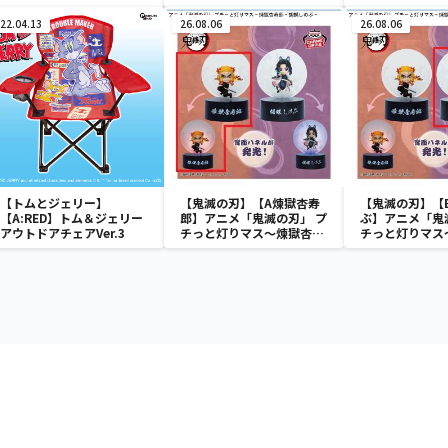
チ
ァン
22.04.13
26.08.06
26.08.06
【トムとジェリー】
【鬼滅の刃】【A煉獄杏寿
【鬼滅の刃】【
【A:RED】トム＆ジェリー
郎】アニメ「鬼滅の刃」 プ
ぶ】アニメ「鬼
アウトドアチェアVer.3
チっと灯りマス～煉獄杏寿
チっと灯りマス
郎・胡蝶しのぶ～
郎・胡蝶しのぶ