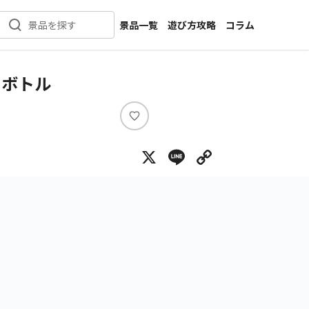
景品一覧
遊び方攻略
コラム
景品を探す
新着景品
インタビュー
カテゴリ一覧
ニュース
スボトル
作品名一覧
店舗
メーカー一覧
開発
い
い
攻略
X
Line
Copy Lin
ね
プライズ
イベント
キャラ特集