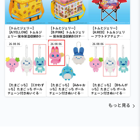
【トムとジェリー】
【トムとジェリー】
【トムとジェリー】
【A:YELLOW】トム＆ジ
【B:PINK】トム＆ジェリ
【A:RED】トム＆ジェリ
ェリー 保冷保温収納BOX
ー 保冷保温収納BOXチェ
ー アウトドアチェア
チェア
ア
Ver.3
26.08.06
26.08.06
26.08.06
【たまごっち】【Cかわず
【たまごっち】【Aみゃお
【たまごっち】【Bもんが
っち】たまごっち ボール
っち】たまごっち ボール
っち】たまごっち ボール
チェーン付きぬいぐるみ
チェーン付きぬいぐるみ
チェーン付きぬいぐるみ
～Tamagotchi
～Tamagotchi
～Tamagotchi
Paradise～vol.3
Paradise～vol.2-R
Paradise～vol.3
もっと見る