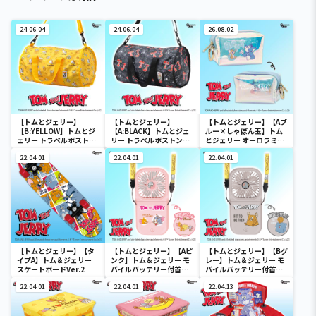
24.06.04
24.06.04
26.08.02
【トムとジェリー】
【トムとジェリー】
【トムとジェリー】【Aブ
【B:YELLOW】トムとジ
【A:BLACK】トムとジェ
ルー×しゃぼん玉】トム
ェリー トラベルボストン
リー トラベルボストンバ
とジェリー オーロラミニ
バック
ック
ポーチ
22.04.01
22.04.01
22.04.01
【トムとジェリー】【タ
【トムとジェリー】【Aピ
【トムとジェリー】【Bグ
イプA】トム＆ジェリー
ンク】トム＆ジェリー モ
レー】トム＆ジェリー モ
スケートボードVer.2
バイルバッテリー付首か
バイルバッテリー付首か
けファン
けファン
22.04.01
22.04.01
22.04.13