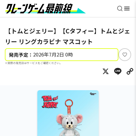
【トムとジェリー】【Cタフィー】トムとジェ
リー リングカラビナ マスコット
2026年7月2日 0時
発売予定：
い
※実際の発売日はサービスをご確認ください。
い
X
Li
ね