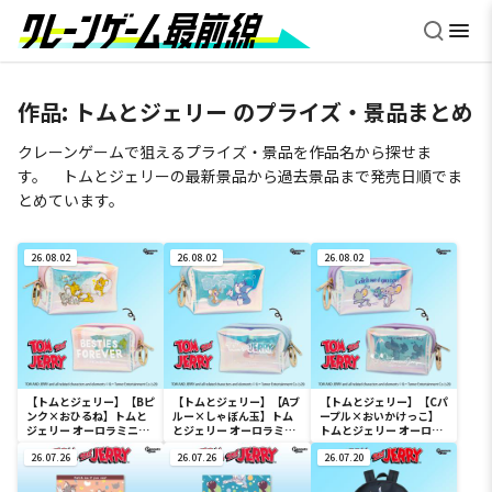
作品:
トムとジェリー
のプライズ・景品まとめ
クレーンゲームで狙えるプライズ・景品を作品名から探せま
す。 トムとジェリーの最新景品から過去景品まで発売日順でま
とめています。
26.08.02
26.08.02
26.08.02
【トムとジェリー】【Bピ
【トムとジェリー】【Aブ
【トムとジェリー】【Cパ
ンク×おひるね】トムと
ルー×しゃぼん玉】トム
ープル×おいかけっこ】
ジェリー オーロラミニポ
とジェリー オーロラミニ
トムとジェリー オーロラ
ーチ
ポーチ
ミニポーチ
26.07.26
26.07.26
26.07.20