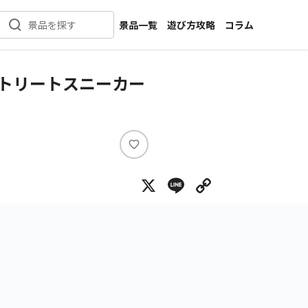
景品一覧
遊び方攻略
コラム
景品を探す
新着景品
インタビュー
カテゴリ一覧
ニュース
ストリートスニーカー
作品名一覧
店舗
メーカー一覧
開発
攻略
い
プライズ
い
X
Line
Copy Lin
ね
イベント
キャラ特集