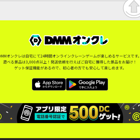
DMMオンクレは自宅にて24時間オンラインクレーンゲームが楽しめるサービスです
遊べる景品は3,000点以上！発送依頼を行えばご自宅に獲得した景品をお届け！
ゲット保証機能があるので、初心者の方でも安心して楽しめます。