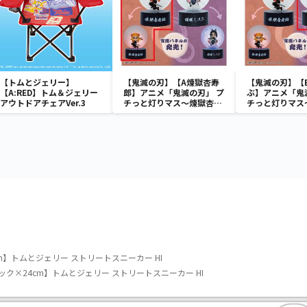
【トムとジェリー】
【鬼滅の刃】【A煉獄杏寿
【鬼滅の刃】【
【A:RED】トム＆ジェリー
郎】アニメ「鬼滅の刃」 プ
ぶ】アニメ「鬼
アウトドアチェアVer.3
チっと灯りマス～煉獄杏寿
チっと灯りマス
郎・胡蝶しのぶ～
郎・胡蝶しのぶ
m】トムとジェリー ストリートスニーカー HI
ク×24cm】トムとジェリー ストリートスニーカー HI