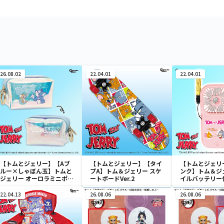
26.08.02
22.04.01
22.04.01
【トムとジェリー】【Aブ
【トムとジェリー】【タイ
【トムとジェリ
ルー×しゃぼん玉】トムと
プA】トム＆ジェリー スケ
ンク】トム＆ジ
ジェリー オーロラミニポー
ートボードVer.2
イルバッテリー
チ
ァン
22.04.13
26.08.06
26.08.06