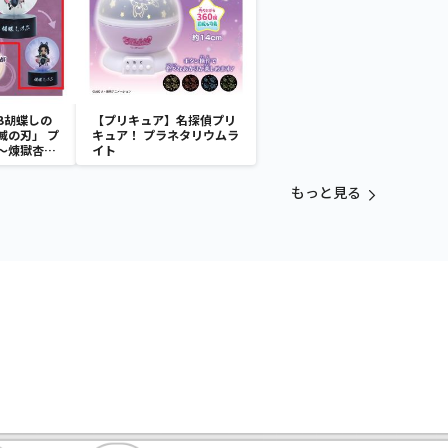
B胡蝶しの
【プリキュア】名探偵プリ
滅の刃」 プ
キュア！ プラネタリウムラ
～煉獄杏寿
イト
～
もっと見る