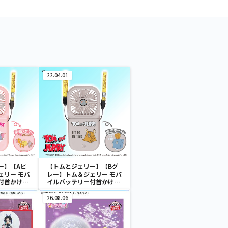
22.04.01
ー】【Aピ
【トムとジェリー】【Bグ
ェリー モバ
レー】トム＆ジェリー モバ
付首かけフ
イルバッテリー付首かけフ
ァン
26.08.06