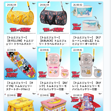
24.06.04
24.06.04
26.08.02
【トムとジェリー】
【トムとジェリー】
【トムとジェリー】【Aブ
【B:YELLOW】トムとジ
【A:BLACK】トムとジェ
ルー×しゃぼん玉】トム
ェリー トラベルボストン
リー トラベルボストンバ
とジェリー オーロラミニ
バック
ック
ポーチ
22.04.01
22.04.01
22.04.01
【トムとジェリー】【タ
【トムとジェリー】【Aピ
【トムとジェリー】【Bグ
イプA】トム＆ジェリー
ンク】トム＆ジェリー モ
レー】トム＆ジェリー モ
スケートボードVer.2
バイルバッテリー付首か
バイルバッテリー付首か
けファン
けファン
22.04.01
22.04.01
22.04.13