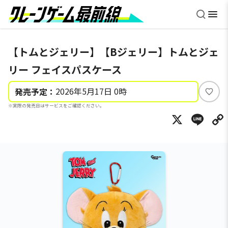
【トムとジェリー】【Bジェリー】トムとジェ
リー フェイスパスケース
2026年5月17日 0時
発売予定：
い
※実際の発売日はサービスをご確認ください。
い
X
Li
ね