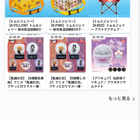
【トムとジェリー】
【トムとジェリー】
【トムとジェリー】
【A:YELLOW】トム＆ジ
【B:PINK】トム＆ジェリ
【A:RED】トム＆ジェリ
ェリー 保冷保温収納BOX
ー 保冷保温収納BOXチェ
ー アウトドアチェア
チェア
ア
Ver.3
26.08.06
26.08.06
26.08.06
【鬼滅の刃】【A煉獄杏寿
【鬼滅の刃】【B胡蝶しの
【プリキュア】名探偵プ
郎】アニメ「鬼滅の刃」
ぶ】アニメ「鬼滅の刃」
リキュア！ プラネタリウ
プチっと灯りマス～煉獄
プチっと灯りマス～煉獄
ムライト
杏寿郎・胡蝶しのぶ～
杏寿郎・胡蝶しのぶ～
もっと見る