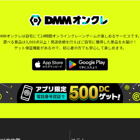
DMMオンクレは自宅にて24時間オンラインクレーンゲームが楽しめるサービスです
遊べる景品は3,000点以上！発送依頼を行えばご自宅に獲得した景品をお届け！
ゲット保証機能があるので、初心者の方でも安心して楽しめます。