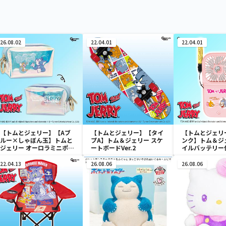
26.08.02
22.04.01
22.04.01
【トムとジェリー】【Aブ
【トムとジェリー】【タイ
【トムとジェリ
ルー×しゃぼん玉】トムと
プA】トム＆ジェリー スケ
ンク】トム＆ジ
ジェリー オーロラミニポー
ートボードVer.2
イルバッテリー
チ
ァン
22.04.13
26.08.06
26.08.06