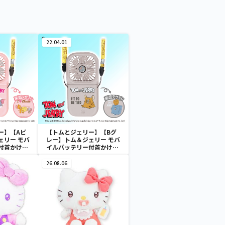
22.04.01
ー】【Aピ
【トムとジェリー】【Bグ
ェリー モバ
レー】トム＆ジェリー モバ
付首かけフ
イルバッテリー付首かけフ
ァン
26.08.06