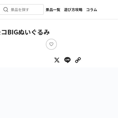
景品一覧
遊び方攻略
コラム
景品を探す
新着景品
インタビュー
カテゴリ一覧
ニュース
コBIGぬいぐるみ
作品名一覧
店舗
メーカー一覧
開発
い
い
攻略
X
Line
Copy Lin
ね
プライズ
イベント
キャラ特集