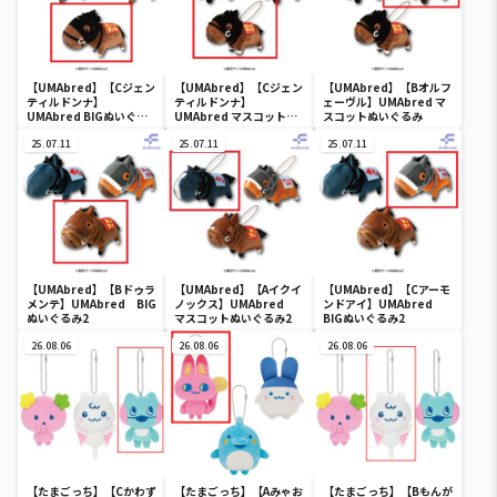
【UMAbred】【Cジェン
【UMAbred】【Cジェン
【UMAbred】【Bオルフ
ティルドンナ】
ティルドンナ】
ェーヴル】UMAbred マ
UMAbred BIGぬいぐる
UMAbred マスコットぬ
スコットぬいぐるみ
み
いぐるみ
25.07.11
25.07.11
25.07.11
【UMAbred】【Bドゥラ
【UMAbred】【Aイクイ
【UMAbred】【Cアーモ
メンテ】UMAbred BIG
ノックス】UMAbred
ンドアイ】UMAbred
ぬいぐるみ2
マスコットぬいぐるみ2
BIGぬいぐるみ2
26.08.06
26.08.06
26.08.06
【たまごっち】【Cかわず
【たまごっち】【Aみゃお
【たまごっち】【Bもんが