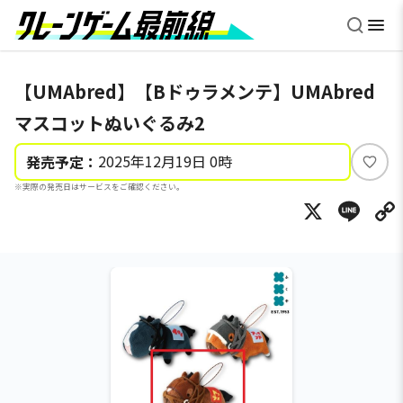
【UMAbred】【Bドゥラメンテ】UMAbred
マスコットぬいぐるみ2
2025年12月19日 0時
発売予定：
い
※実際の発売日はサービスをご確認ください。
い
X
Li
ね