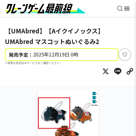
【UMAbred】【Aイクイノックス】
UMAbred マスコットぬいぐるみ2
2025年12月19日 0時
発売予定：
い
※実際の発売日はサービスをご確認ください。
い
X
Li
ね