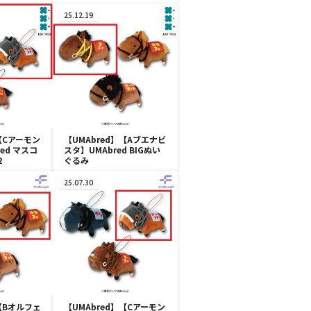
25.12.19
【Cアーモン
【UMAbred】【Aブエナビ
ed マスコ
スタ】UMAbred BIGぬい
2
ぐるみ
25.07.30
】【Bオルフェ
【UMAbred】【Cアーモン