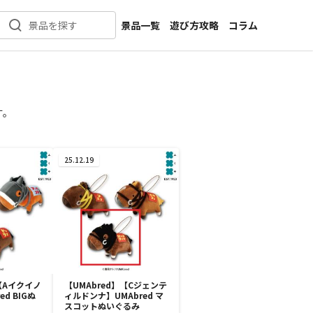
景品一覧
遊び方攻略
コラム
景品を探す
新着景品
インタビュー
カテゴリ一覧
ニュース
作品名一覧
店舗
す。
メーカー一覧
開発
攻略
25.12.19
プライズ
イベント
キャラ特集
】【Aイクイノ
【UMAbred】【Cジェンテ
d BIGぬ
ィルドンナ】UMAbred マ
スコットぬいぐるみ