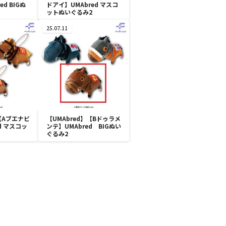
d BIGぬ
ドアイ】UMAbred マスコ
ットぬいぐるみ2
25.07.11
】【Aブエナビ
【UMAbred】【Bドゥラメ
d マスコッ
ンテ】UMAbred BIGぬい
ぐるみ2