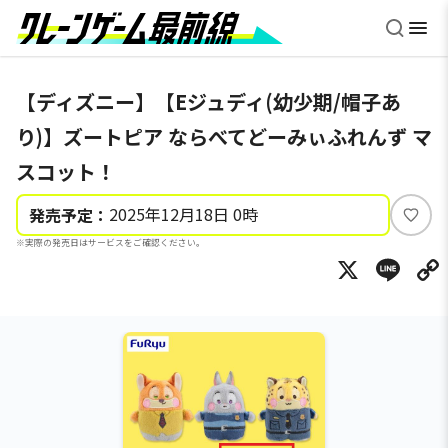
【ディズニー】【Eジュディ(幼少期/帽子あ
り)】ズートピア ならべてどーみぃふれんず マ
スコット！
2025年12月18日 0時
発売予定：
い
※実際の発売日はサービスをご確認ください。
い
X
Li
ね