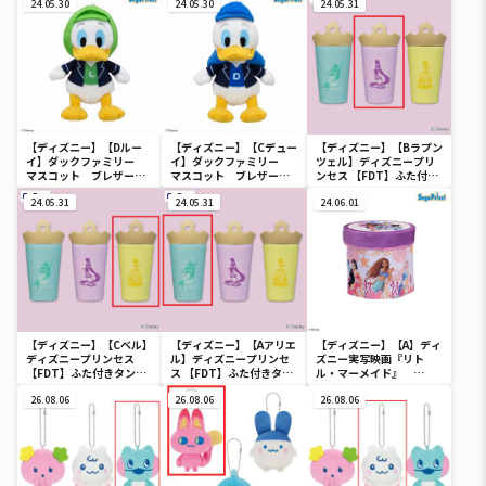
24.05.30
24.05.30
24.05.31
【ディズニー】【Dルー
【ディズニー】【Cデュー
【ディズニー】【Bラプン
イ】ダックファミリー
イ】ダックファミリー
ツェル】ディズニープリ
マスコット ブレザーコ
マスコット ブレザーコ
ンセス 【FDT】ふた付き
スチューム
スチューム
タンブラー
24.05.31
24.05.31
24.06.01
【ディズニー】【Cベル】
【ディズニー】【Aアリエ
【ディズニー】【A】ディ
ディズニープリンセス
ル】ディズニープリンセ
ズニー実写映画『リト
【FDT】ふた付きタンブ
ス 【FDT】ふた付きタン
ル・マーメイド』
ラー
ブラー
[PtZ]折り畳みボックス
26.08.06
26.08.06
チェアー
26.08.06