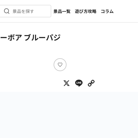
景品一覧
遊び方攻略
コラム
景品を探す
新着景品
インタビュー
カテゴリ一覧
ニュース
ーボア ブルーパジ
作品名一覧
店舗
メーカー一覧
開発
攻略
い
プライズ
い
X
Line
Copy Lin
ね
イベント
キャラ特集