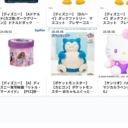
【ディズニー】【Aドナル
【ディズニー】【Dルー
【ディズニー】
ド(カゴ色:ダークグリー
イ】ダックファミリー マ
イ】ダックファ
ン)】ドナルドダック ミ
スコット ブレザーコスチ
スコット ブレ
ニメッシュカゴ
ューム
ューム
24.06.01
26.08.06
26.08.06
【ディズニー】【A】ディ
【ポケットモンスター】
【サンリオ】ハ
ズニー実写映画『リトル・
【カビゴン】ポケットモン
マジカルラベン
マーメイド』 [PtZ]折り
スター めちゃもふぐっと
GJ
畳みボックスチェアー
ほっこりいやされぬいぐる
み～カビゴン～