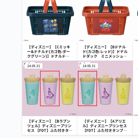
【ディズニー】【Cミッキ
【ディズニー】【Bドナル
ー&ドナルド(カゴ色:ダー
ド(カゴ色:レッド)】ドナル
クグリーン)】ドナルドダ
ドダック ミニメッシュカ
ック ミニメッシュカゴ
ゴ
24.05.31
24.05.31
【ディズニー】【Bラプン
【ディズニー】【Aアリエ
ツェル】ディズニープリン
ル】ディズニープリンセス
セス 【FDT】ふた付きタン
【FDT】ふた付きタンブラ
ブラー
ー