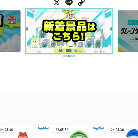
X
Line
Copy Link
24.05.30
24.05.30
24.05.30