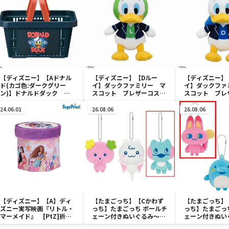
【ディズニー】【Aドナル
【ディズニー】【Dルー
【ディズニー】
ド(カゴ色:ダークグリー
イ】ダックファミリー マ
イ】ダックファ
ン)】ドナルドダック ミ
スコット ブレザーコスチ
スコット ブレ
ニメッシュカゴ
ューム
ューム
24.06.01
26.08.06
26.08.06
【ディズニー】【A】ディ
【たまごっち】【Cかわず
【たまごっち】
ズニー実写映画『リトル・
っち】たまごっち ボールチ
っち】たまごっ
マーメイド』 [PtZ]折り
ェーン付きぬいぐるみ～
ェーン付きぬい
畳みボックスチェアー
Tamagotchi Paradise～
Tamagotchi P