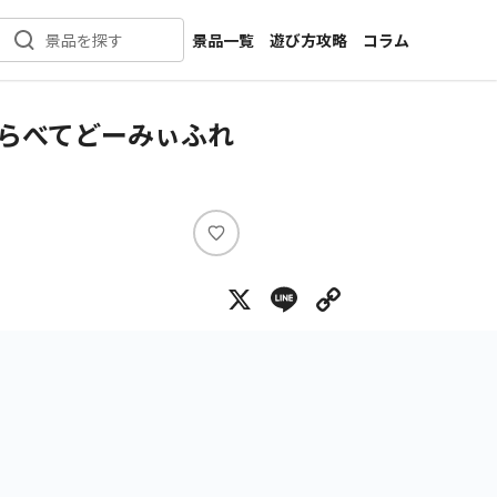
景品一覧
遊び方攻略
コラム
景品を探す
新着景品
インタビュー
カテゴリ一覧
ニュース
ならべてどーみぃふれ
作品名一覧
店舗
メーカー一覧
開発
攻略
い
プライズ
い
X
Line
Copy Lin
ね
イベント
キャラ特集