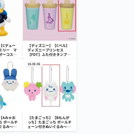
【Cデュー
【ディズニー】【Cベル】
ミリー マ
ディズニープリンセス
ザーコスチ
【FDT】ふた付きタンブラ
ー
26.08.06
【Aみゃお
【たまごっち】【Bもんが
ち ボールチ
っち】たまごっち ボールチ
ぐるみ～
ェーン付きぬいぐるみ～
aradise～
Tamagotchi Paradise～