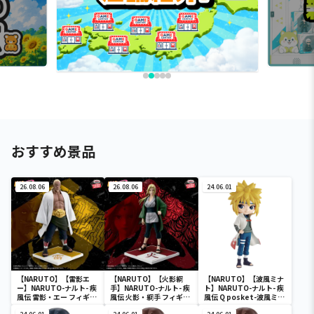
おすすめ景品
26.08.06
26.08.06
24.06.01
【NARUTO】【雷影エ
【NARUTO】【火影綱
【NARUTO】【波風ミナ
ー】NARUTO-ナルト- 疾
手】NARUTO-ナルト- 疾
ト】NARUTO-ナルト- 疾
風伝 雷影・エー フィギュ
風伝 火影・綱手 フィギュ
風伝 Q posket-波風ミナ
ア～五影集結…!!～
ア～五影集結…!!～
ト-