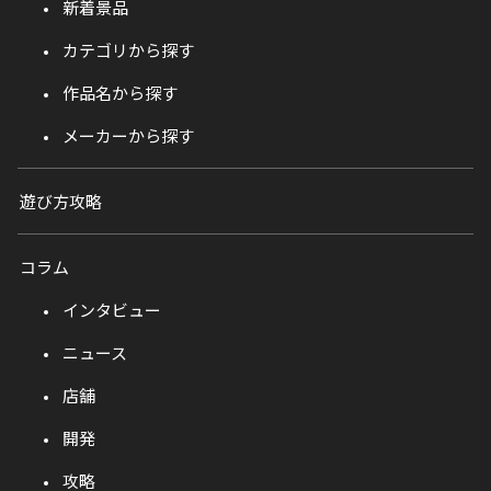
新着景品
カテゴリから探す
作品名から探す
メーカーから探す
遊び方攻略
コラム
インタビュー
ニュース
店舗
開発
攻略