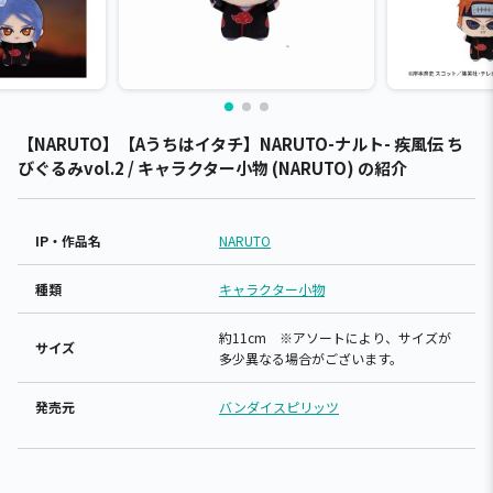
【NARUTO】【Aうちはイタチ】NARUTO-ナルト- 疾風伝 ち
びぐるみvol.2 / キャラクター小物 (NARUTO) の紹介
IP・作品名
NARUTO
種類
キャラクター小物
約11cm ※アソートにより、サイズが
サイズ
多少異なる場合がございます。
発売元
バンダイスピリッツ