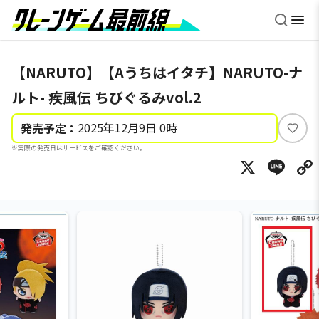
【NARUTO】【Aうちはイタチ】NARUTO-ナ
ルト- 疾風伝 ちびぐるみvol.2
2025年12月9日 0時
発売予定：
い
※実際の発売日はサービスをご確認ください。
い
X
Li
ね