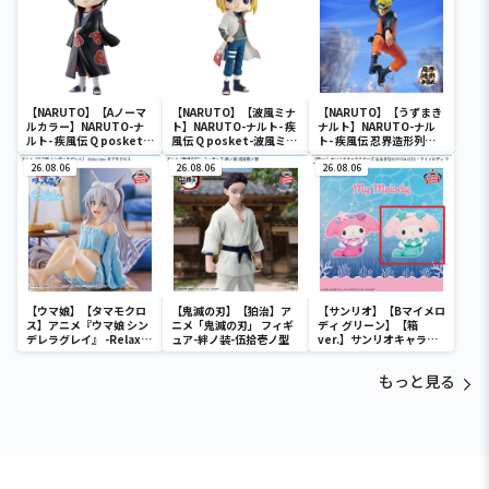
【NARUTO】【Aノーマ
【NARUTO】【波風ミナ
【NARUTO】【うずまき
ルカラー】NARUTO-ナ
ト】NARUTO-ナルト- 疾
ナルト】NARUTO-ナル
ルト- 疾風伝 Q posket-
風伝 Q posket-波風ミナ
ト- 疾風伝 忍界造形列伝-
うちはイタチ-
ト-
うずまきナルト-
26.08.06
26.08.06
26.08.06
【ウマ娘】【タマモクロ
【鬼滅の刃】【狛治】ア
【サンリオ】【Bマイメロ
ス】アニメ『ウマ娘 シン
ニメ「鬼滅の刃」 フィギ
ディ グリーン】【箱
デレラグレイ』 -Relax
ュア-絆ノ装-伍拾壱ノ型
ver.】サンリオキャラク
time-タマモクロス
ターズ おおきな
SOFVIMATES～マイメロ
もっと見る
ディ マーメイドver. ～