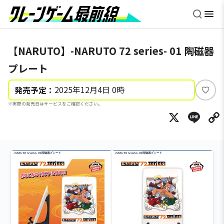
【NARUTO】-NARUTO 72 series- 01 陶磁器
プレート
2025年12月4日 0時
発売予定：
い
※実際の発売日はサービスをご確認ください。
い
X
Li
ね