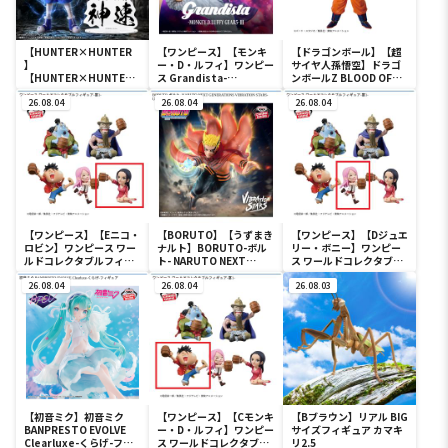
【HUNTER×HUNTER
【ワンピース】【モンキ
【ドラゴンボール】【超
】
ー・D・ルフィ】ワンピー
サイヤ人孫悟空】ドラゴ
【HUNTER×HUNTER
ス Grandista-
ンボールZ BLOOD OF
キルア】
MONKEY.D.LUFFY
SAIYANS-超サイヤ人孫悟
HUNTER×HUNTER
26.08.04
GEAR5-Ⅲ
26.08.04
空-Ⅱ
26.08.04
HUNTING ARCHIVES キ
ルア 神速
【ワンピース】【Eニコ・
【BORUTO】【うずまき
【ワンピース】【Dジュエ
ロビン】ワンピース ワー
ナルト】BORUTO-ボル
リー・ボニー】ワンピー
ルドコレクタブルフィギ
ト- NARUTO NEXT
ス ワールドコレクタブル
ュア-宴1-
GENERATIONS
フィギュア-宴1-
26.08.04
VIBRATION STARS-
26.08.04
26.08.03
UZUMAKI NARUTO-Ⅲ
【初音ミク】初音ミク
【ワンピース】【Cモンキ
【Bブラウン】リアル BIG
BANPRESTO EVOLVE
ー・D・ルフィ】ワンピー
サイズフィギュア カマキ
Clearluxe-くらげ-フィ
ス ワールドコレクタブル
リ2.5