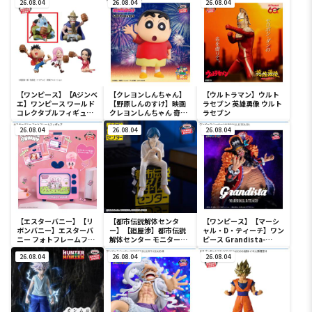
26.08.04
26.08.04
26.08.04
【ワンピース】【Aジンベ
【クレヨンしんちゃん】
【ウルトラマン】ウルト
エ】ワンピース ワールド
【野原しんのすけ】映画
ラセブン 英雄勇像 ウルト
コレクタブルフィギュア-
クレヨンしんちゃん 奇々
ラセブン
宴1-
怪々！オラの妖怪バケ～
26.08.04
ション おおきな
26.08.04
26.08.04
SOFVIMATES～野原しん
のすけ～
【エスターバニー】【リ
【都市伝説解体センタ
【ワンピース】【マーシ
ボンバニー】エスターバ
ー】【廻屋渉】都市伝説
ャル・D・ティーチ】ワン
ニー フォトフレームフィ
解体センター モニタート
ピース Grandista-
ギュア
ップフィギュア-廻屋渉-
MARSHALL.D.TEACH-
26.08.04
26.08.04
26.08.04