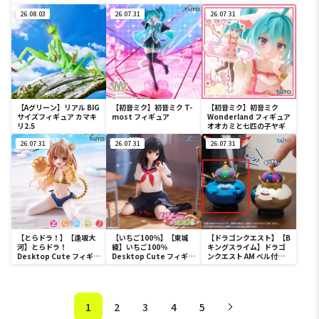
ギュア
フィギュア-宴1-
26.08.03
26.07.31
26.07.31
【Aグリーン】リアル BIG
【初音ミク】初音ミク T-
【初音ミク】初音ミク
サイズフィギュア カマキ
most フィギュア
Wonderland フィギュア
リ2.5
オオカミと七匹の子ヤギ
26.07.31
26.07.31
26.07.31
【とらドラ！】【逢坂大
【いちご100％】【東城
【ドラゴンクエスト】【B
河】とらドラ！
綾】いちご100％
キングスライム】ドラゴ
Desktop Cute フィギュ
Desktop Cute フィギュ
ンクエスト AM ベル付き
ア 逢坂大河～タイガー水
ア 東城綾～制服ver.～
フィギュア キングスライ
着ver.～
ム＆メタルキング
1
2
3
4
5