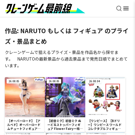
作品: NARUTO もしくは フィギュア のプライ
ズ・景品まとめ
クレーンゲームで狙えるプライズ・景品を作品名から探せま
す。 NARUTOの最新景品から過去景品まで発売日順でまとめて
います。
26.08.05
26.08.05
26.08.04
【オーバーロード】【ア
【初音ミク】初音ミク ぬ
【ワンピース】【Bドリ
ルベド】オーバーロード
ーどるストッパーフィギ
ー】ワンピース ワールド
ムチュートフィギュアー
ュア Flower Fairyー桔梗
コレクタブルフィギュア-
アルベド・aqua ver.ー
ー
宴1-